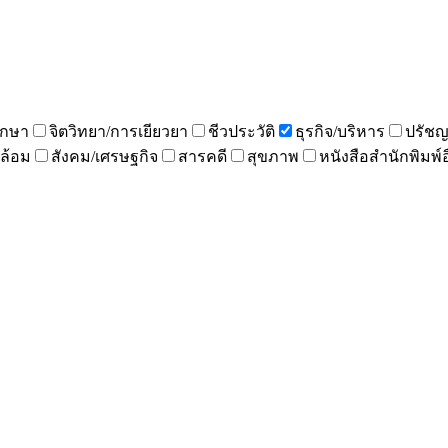
ึกษา
จิตวิทยา/การเยียวยา
ชีวประวัติ
ธุรกิจ/บริหาร
ปรัช
ดล้อม
สังคม/เศรษฐกิจ
สารคดี
สุขภาพ
หนังสือสำนักพิมพ์อ