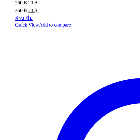
Original
Current
260
฿
20
฿
price
price
Original
Current
260
฿
20
฿
was:
is:
price
price
อ่านเพิ่ม
260 ฿.
20 ฿.
was:
is:
Quick View
Add to compare
260 ฿.
20 ฿.