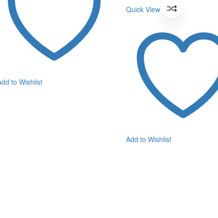
330 ฿.
was:
297 ฿.
is:
Quick View
330 ฿.
297 ฿.
Add to Wishlist
Add to Wishlist