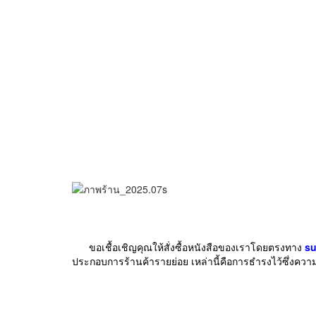
ขอเชื้อเชิญคุณให้สั่งซื้อหนั
งสือของเราโดยตรงทาง
su
ประกอบการร้
านค้ารายย่อย เหล่านี้คือการธำรงไว้ซึ่
งควา