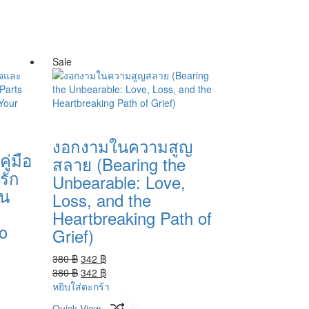
Sale
งอกงามในความสูญ
ู่มือ
สลาย (Bearing the
รัก
Unbearable: Love,
ยน
Loss, and the
Heartbreaking Path of
to
Grief)
Original
Current
380
฿
342
฿
price
Original
price
Current
380
฿
342
฿
was:
price
is:
price
หยิบใส่ตะกร้า
380 ฿.
was:
342 ฿.
is:
Quick View