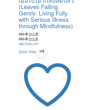
เมื่อใบไม้ใกล้ปลิดปลิว
(Leaves Falling
Gently: Living Fully
with Serious Illness
through Mindfulness)
Original
Current
350
฿
315
฿
price
Original
price
Current
350
฿
315
฿
was:
price
is:
price
หยิบใส่ตะกร้า
350 ฿.
was:
315 ฿.
is:
Quick View
350 ฿.
315 ฿.