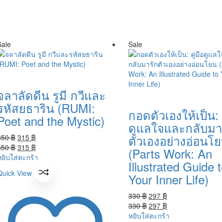
Sale
Sale
จลาลัดดีน รูมี กวีและ
รหัสยธาริน (RUMI:
กอดตัวเองให้เป็น: ค
Poet and the Mystic)
ดูแลใจและกลับมา
Original
Current
ตัวเองอย่างอ่อนโ
350
฿
315
฿
price
Original
price
Current
350
฿
315
฿
(Parts Work: An
was:
price
is:
price
หยิบใส่ตะกร้า
Illustrated Guide 
350 ฿.
was:
315 ฿.
is:
Quick View
Your Inner Life)
350 ฿.
315 ฿.
Original
Current
330
฿
297
฿
price
Original
price
Current
330
฿
297
฿
was:
price
is:
price
หยิบใส่ตะกร้า