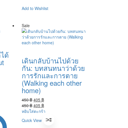
Add to Wishlist
Sale
ได้
เดินกลับบ้านไปด้วย
ut
กัน: บทสนทนาว่าด้วย
การรักและการตาย
(Walking each other
home)
Original
Current
450
฿
405
฿
price
Original
price
Current
450
฿
405
฿
was:
price
is:
price
หยิบใส่ตะกร้า
450 ฿.
was:
405 ฿.
is:
Quick View
450 ฿.
405 ฿.