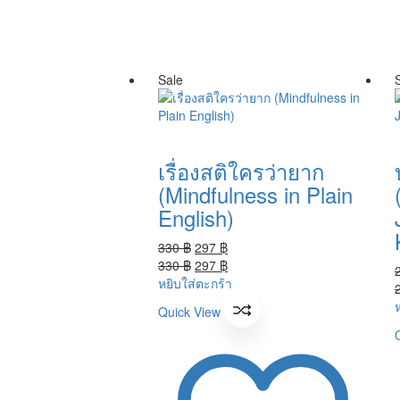
Sale
เรื่องสติใครว่ายาก
(Mindfulness in Plain
English)
Original
Current
330
฿
297
฿
price
Original
price
Current
330
฿
297
฿
was:
price
is:
price
หยิบใส่ตะกร้า
330 ฿.
was:
297 ฿.
is:
Quick View
330 ฿.
297 ฿.