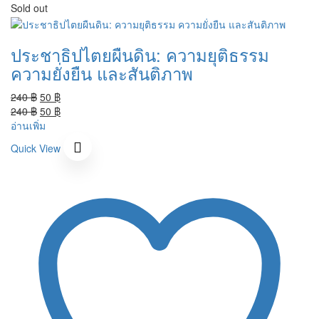
Sold out
ประชาธิปไตยผืนดิน: ความยุติธรรม
ความยั่งยืน และสันติภาพ
Original
Current
240
฿
50
฿
price
Original
price
Current
240
฿
50
฿
was:
price
is:
price
อ่านเพิ่ม
240 ฿.
was:
50 ฿.
is:
Quick View
240 ฿.
50 ฿.