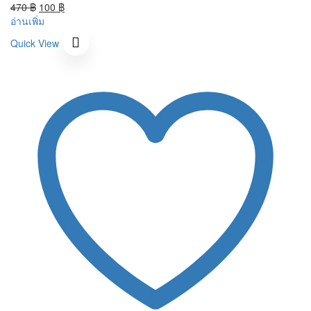
price
Original
price
Current
470
฿
100
฿
was:
price
is:
price
อ่านเพิ่ม
470 ฿.
was:
100 ฿.
is:
Quick View
470 ฿.
100 ฿.