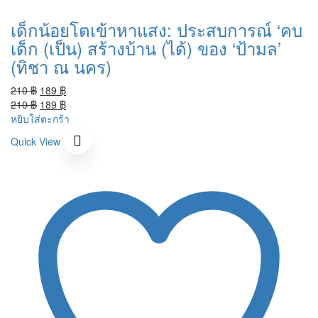
เด็กน้อยโตเข้าหาแสง: ประสบการณ์ ‘คบ
เด็ก (เป็น) สร้างบ้าน (ได้) ของ ‘ป้ามล’
(ทิชา ณ นคร)
Original
Current
210
฿
189
฿
price
Original
price
Current
210
฿
189
฿
was:
price
is:
price
หยิบใส่ตะกร้า
210 ฿.
was:
189 ฿.
is:
Quick View
210 ฿.
189 ฿.