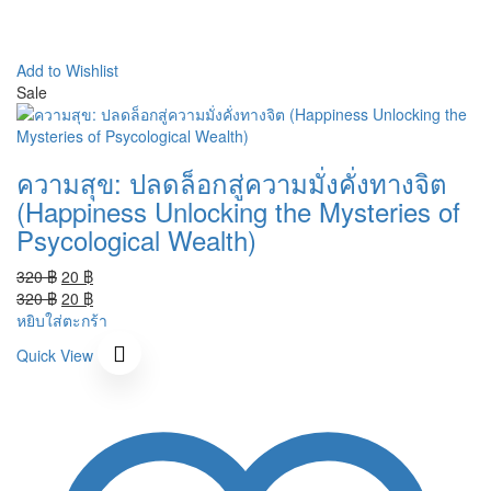
Add to Wishlist
Sale
ความสุข: ปลดล็อกสู่ความมั่งคั่งทางจิต
(Happiness Unlocking the Mysteries of
Psycological Wealth)
Original
Current
320
฿
20
฿
price
Original
price
Current
320
฿
20
฿
was:
price
is:
price
หยิบใส่ตะกร้า
320 ฿.
was:
20 ฿.
is:
Quick View
320 ฿.
20 ฿.