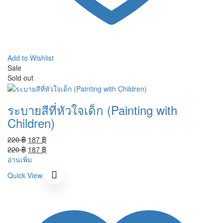
Add to Wishlist
Sale
Sold out
ระบายสีที่หัวใจเด็ก (Painting with
Children)
Original
Current
220
฿
187
฿
price
Original
price
Current
220
฿
187
฿
was:
price
is:
price
อ่านเพิ่ม
220 ฿.
was:
187 ฿.
is:
Quick View
220 ฿.
187 ฿.