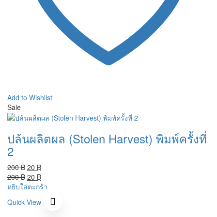
Add to Wishlist
Sale
ปล้นผลิตผล (Stolen Harvest) พิมพ์ครั้งที่
2
Original
Current
200
฿
20
฿
price
Original
price
Current
200
฿
20
฿
was:
price
is:
price
หยิบใส่ตะกร้า
200 ฿.
was:
20 ฿.
is:
Quick View
200 ฿.
20 ฿.