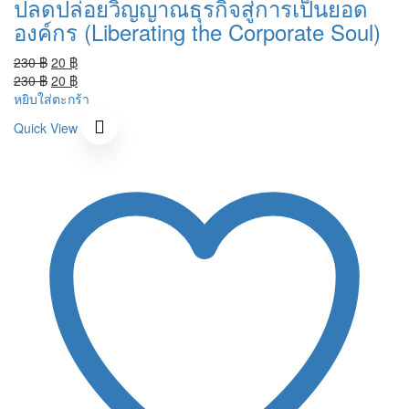
ปลดปล่อยวิญญาณธุรกิจสู่การเป็นยอด
องค์กร (Liberating the Corporate Soul)
Original
Current
230
฿
20
฿
price
Original
price
Current
230
฿
20
฿
was:
price
is:
price
หยิบใส่ตะกร้า
230 ฿.
was:
20 ฿.
is:
Quick View
230 ฿.
20 ฿.