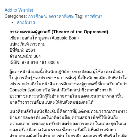
Add to Wishlist
Categories:
การศึกษา
,
ลดราคาพิเศษ
Tag:
การศึกษา
คำอธิบาย
การละครของผู้ถูกกดขี่ (Theatre of the Oppressed)
เขียน: ออกัสโต บูอาล (Augusto Boal)
แปล: ภินท์ ภารดาม
ปีที่พิมพ์: 2561
จำนวนหน้า: 304
ISBN: 978-616-481-000-6
ผู้แต่งหนังสือเล่มนี้เป็นนักปฏิบัติการทางสังคม ผู้ใช้ละครเพื่อนำ
ไปสู่การตื่นรู้ของประชาชน การตื่นรู้ นี้เป็นนัยยะเดียวกับที่เปาโล
เฟรเร กล่าวถึงในหนังสือ การศึกษาของผู้ถูกกดขี่ ที่เขาเรียกมันว่า
Conscientization หรือ จิตสำนึกวิพากษ์ ซึ่งหมายถึงการที่
ประชาชนตระหนักรู้ถึงอำนาจภายในของตนจนสามารถลุกขึ้น
มาสร้างการเปลี่ยนแปลงให้กับสังคมของตนได้
แนวคิดหลักในหนังสือเล่มนี้คือการที่ผู้แต่งทบทวนวรรณกรรมทาง
ด้านการละครตั้งแต่ในอดีตจนถึงยุคร่วมสมัย เพื่อชี้ให้เห็นถึง
ความแตกต่างของสุนทรียศาสตร์ของการละครในแต่ละยุคในแง่
ของเครื่องมือทางวัฒนธรรม ซึ่งบางครั้งมีไว้เพื่อดำรงรักษา
อำนาจของผู้อยู่ในอำนาจ เช่น ในกรณีของละครกรีกที่อริสโตเติล