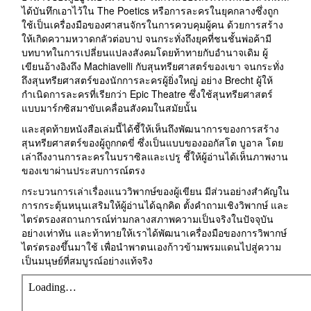
ได้บันทึกเอาไว้ใน The Poetics หรือการละครในยุคกลางซึ่งถูก
ใช้เป็นเครื่องมือของศาสนจักรในการควบคุมผู้คน ด้วยการสร้าง
ให้เกิดความหวาดกลัวต่อบาป จนกระทั่งถึงยุคที่ชนชั้นพ่อค้ามี
บทบาทในการเปลี่ยนแปลงสังคมโดยท้าทายกับอำนาจเดิม ผู้
เขียนอ้างอิงถึง Machiavelli กับสุนทรียศาสตร์ของเขา จนกระทั่ง
ถึงสุนทรียศาสตร์ของนักการละครผู้ยิ่งใหญ่ อย่าง Brecht ผู้ให้
กำเนิดการละครที่เรียกว่า Epic Theatre ซึ่งใช้สุนทรียศาสตร์
แบบมาร์กซิสมาขับเคลื่อนสังคมในสมัยนั้น
และสุดท้ายหนังสือเล่มนี้ได้ชี้ให้เห็นถึงพัฒนาการของการสร้าง
สุนทรียศาสตร์ของผู้ถูกกดขี่ ซึ่งเป็นแบบของออกัสโต บูอาล โดย
เล่าถึงงานการละครในบราซิลและเปรู ชี้ให้ผู้อ่านได้เห็นภาพงาน
ของเขาผ่านประสบการณ์ตรง
กระบวนการเล่าเรื่องแนววิพากษ์ของผู้เขียน มีส่วนอย่างสำคัญใน
การกระตุ้นหนุนเสริมให้ผู้อ่านได้ฉุกคิด ตั้งคำถามเชิงวิพากษ์ และ
ไตร่ตรองสถานการณ์ท่ามกลางสภาพความเป็นจริงในปัจจุบัน
อย่างเท่าทัน และท้าทายให้เราได้พัฒนาเครื่องมือของการวิพากษ์
ไตร่ตรองขึ้นมาใช้ เพื่อนำพาตนเองก้าวข้ามพรมแดนไปสู่ความ
เป็นมนุษย์ที่สมบูรณ์อย่างแท้จริง