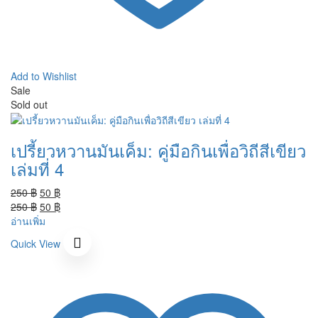
Add to Wishlist
Sale
Sold out
เปรี้ยวหวานมันเค็ม: คู่มือกินเพื่อวิถีสีเขียว
เล่มที่ 4
Original
Current
250
฿
50
฿
price
Original
price
Current
250
฿
50
฿
was:
price
is:
price
อ่านเพิ่ม
250 ฿.
was:
50 ฿.
is:
Quick View
250 ฿.
50 ฿.