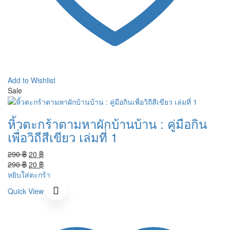
Add to Wishlist
Sale
หิ้วตะกร้าตามหาผักบ้านบ้าน : คู่มือกิน
เพื่อวิถีสีเขียว เล่มที่ 1
Original
Current
290
฿
20
฿
price
Original
price
Current
290
฿
20
฿
was:
price
is:
price
หยิบใส่ตะกร้า
290 ฿.
was:
20 ฿.
is:
Quick View
290 ฿.
20 ฿.