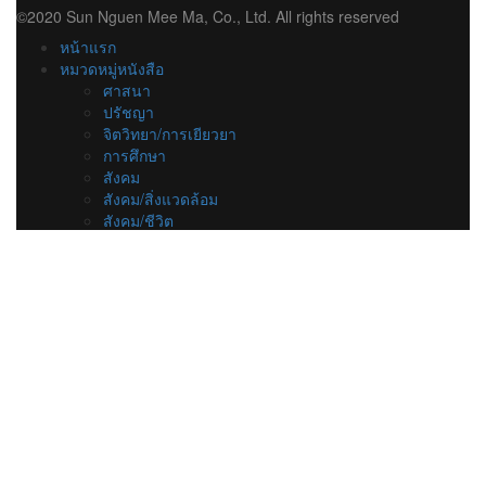
©2020 Sun Nguen Mee Ma, Co., Ltd. All rights reserved
หน้าแรก
หมวดหมู่หนังสือ
ศาสนา
ปรัชญา
จิตวิทยา/การเยียวยา
การศึกษา
สังคม
สังคม/สิ่งแวดล้อม
สังคม/ชีวิต
สังคม/การเมือง
สังคม/เศรษฐกิจ
ธุรกิจ/บริหาร
สุขภาพ
วรรณกรรม
ชีวประวัติ
สารคดี
ลดราคาพิเศษ
ร้านสวนเงินมีมา
เกี่ยวกับเรา