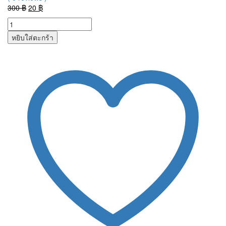
Original
Current
300
฿
20
฿
price
price
was:
is:
หยิบใส่ตะกร้า
300 ฿.
20 ฿.