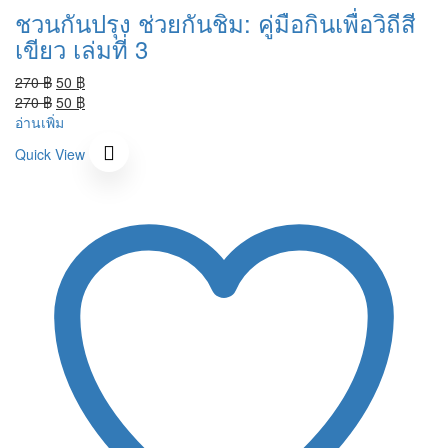
ชวนกันปรุง ช่วยกันชิม: คู่มือกินเพื่อวิถีสี
เขียว เล่มที่ 3
Original
Current
270
฿
50
฿
price
Original
price
Current
270
฿
50
฿
was:
price
is:
price
อ่านเพิ่ม
270 ฿.
was:
50 ฿.
is:
Quick View
270 ฿.
50 ฿.