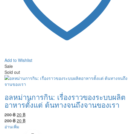
Add to Wishlist
Sale
Sold out
อลหม่านการกิน: เรื่องราวของระบบผลิต
อาหารตั้งแต่ ต้นทางจนถึงจานของเรา
Original
Current
200
฿
20
฿
price
Original
price
Current
200
฿
20
฿
was:
price
is:
price
อ่านเพิ่ม
200 ฿.
was:
20 ฿.
is: