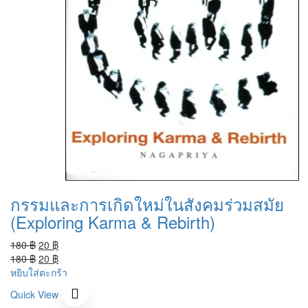
กรรมและการเกิดใหม่ในสังคมร่วมสมัย
(Exploring Karma & Rebirth)
Original
Current
180
฿
20
฿
price
Original
price
Current
180
฿
20
฿
was:
price
is:
price
หยิบใส่ตะกร้า
180 ฿.
was:
20 ฿.
is:
Quick View
180 ฿.
20 ฿.