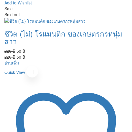
Add to Wishlist
Sale
Sold out
ชีวิต (ไม่) โรแมนติก ของเกษตรกรหนุ่ม
สาว
Original
Current
220
฿
50
฿
price
Original
price
Current
220
฿
50
฿
was:
price
is:
price
อ่านเพิ่ม
220 ฿.
was:
50 ฿.
is:
Quick View
220 ฿.
50 ฿.