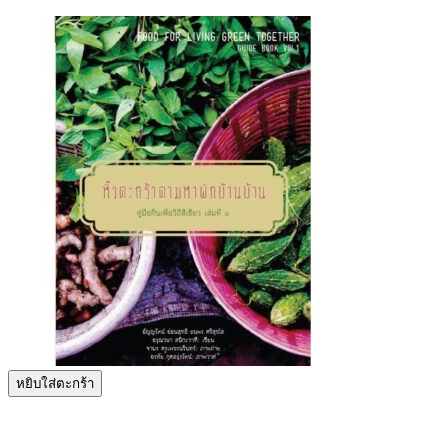
price
price
was:
is:
290 ฿.
20 ฿.
หยิบใส่ตะกร้า