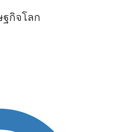
รษฐกิจโลก