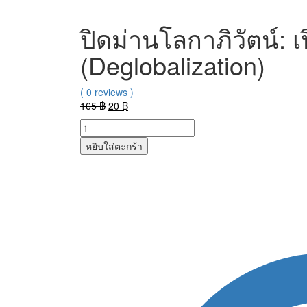
ปิดม่านโลกาภิวัตน์: 
(Deglobalization)
( 0 reviews )
Original
Current
165
฿
20
฿
price
price
was:
is:
หยิบใส่ตะกร้า
165 ฿.
20 ฿.