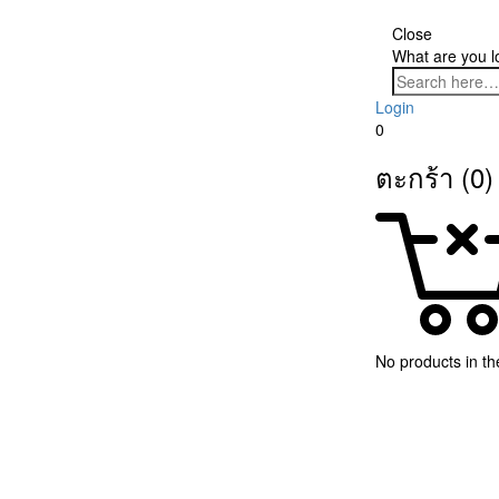
Close
What are you l
Login
0
ตะกร้า (0)
No products in the