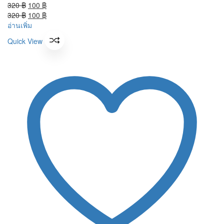
Original
Current
320
฿
100
฿
price
Original
price
Current
320
฿
100
฿
was:
price
is:
price
อ่านเพิ่ม
320 ฿.
was:
100 ฿.
is:
Quick View
320 ฿.
100 ฿.