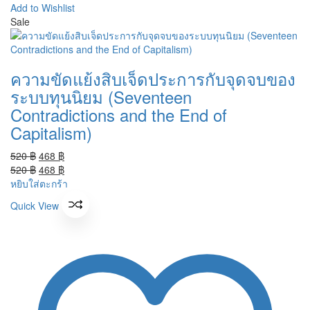
Add to Wishlist
Sale
ความขัดแย้งสิบเจ็ดประการกับจุดจบของ
ระบบทุนนิยม (Seventeen
Contradictions and the End of
Capitalism)
Original
Current
520
฿
468
฿
price
Original
price
Current
520
฿
468
฿
was:
price
is:
price
หยิบใส่ตะกร้า
520 ฿.
was:
468 ฿.
is:
Quick View
520 ฿.
468 ฿.