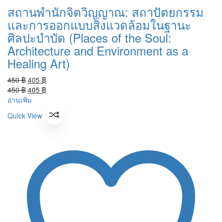
สถานพำนักจิตวิญญาณ: สถาปัตยกรรม
และการออกแบบสิ่งแวดล้อมในฐานะ
ศิลปะบำบัด (Places of the Soul:
Architecture and Environment as a
Healing Art)
Original
Current
450
฿
405
฿
price
Original
price
Current
450
฿
405
฿
was:
price
is:
price
อ่านเพิ่ม
450 ฿.
was:
405 ฿.
is:
Quick View
450 ฿.
405 ฿.