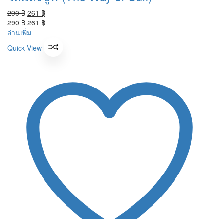
Original
Current
290
฿
261
฿
price
Original
price
Current
290
฿
261
฿
was:
price
is:
price
อ่านเพิ่ม
290 ฿.
was:
261 ฿.
is:
Quick View
290 ฿.
261 ฿.