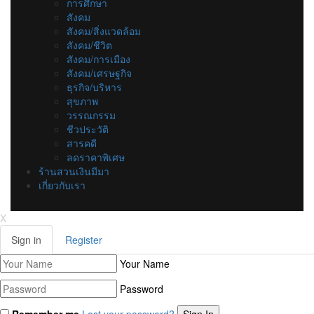
การศึกษา
สังคม
สังคม/สิ่งแวดล้อม
สังคม/ชีวิต
สังคม/การเมือง
สังคม/เศรษฐกิจ
ธุรกิจ/บริหาร
สุขภาพ
วรรณกรรม
ชีวประวัติ
สารคดี
ลดราคาพิเศษ
ร้านสวนเงินมีมา
เกี่ยวกับเรา
X
Sign in
Register
Your Name
Password