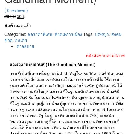
( 0 reviews )
Original
Current
290
฿
50
฿
price
price
สินค้าหมดแล้ว
was:
is:
290 ฿.
50 ฿.
Categories:
ลดราคาพิเศษ
,
สังคม/การเมือง
Tags:
ปรัชญา
,
สังคม
ชีวิต
,
อินเดีย
คำอธิบาย
หนังสือขายตามสภาพ
ช่วงเวลาแบบคานธี (The Gandhian Moment)
คานธีเป็นที่เคารพในฐานะผู้นำสำคัญในประวัติศาสตร์ บิดาแห่ง
เอกราชอินเดีย และแรงบันดาลใจต่อการประท้วงที่ไม่ใช้ความ
รุนแรงทั่วโลก แต่ความสำคัญของผลสำเร็จเชิงปฏิบัติเหล่านี้ ได้
อำพรางความยิ่งใหญ่ของคานธีในฐานะนักคิดทางการเมืองที่มี
ความคิดริเริ่มโดดเด่นเป็นพิเศษ รามีน ญะฮานเบกลูนำเสนอคาน
ธีในฐานะนักทฤษฎีการเมือง ผู้จุดประกายความคิดของระบบที่ตั้ง
บนรากฐานของพลังแห่งความไม่รุนแรง เพื่อท้าทายอธิปไตยและ
การครอบงำของรัฐ ในฐานะที่ตนเองเป็นนักปรัชญาและนัก
กิจกรรม ญะฮานเบกลูชี้ให้เราเห็นแก่นสารความคิดของคานธี
แสดงให้เห็นกระบวนการที่ความคิดเหล่านี้ได้หล่อหลอมการ
ประท้วงทางการเมือง นับจากอเมริกาในยุคทศวรรษ 1960 ถึงการ