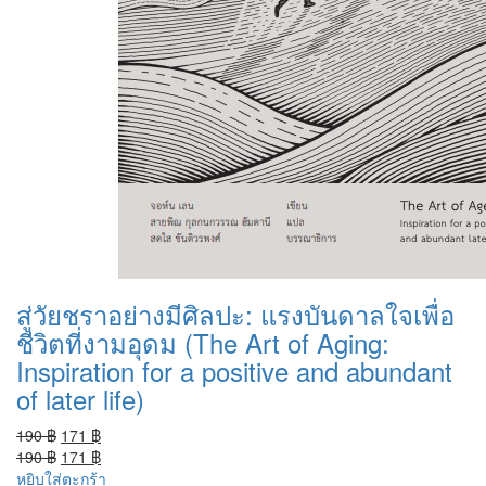
สู่วัยชราอย่างมีศิลปะ: แรงบันดาลใจเพื่อ
ชีวิตที่งามอุดม (The Art of Aging:
Inspiration for a positive and abundant
of later life)
Original
Current
190
฿
171
฿
price
Original
price
Current
190
฿
171
฿
was:
price
is:
price
หยิบใส่ตะกร้า