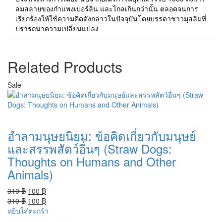
ล่มสลายของกำแพงเบอร์ลิน และไกลเกินกว่านั้น ตลอดจนการ
เรียกร้องให้ใช้ความคิดดังกล่าวในปัจจุบันโดยบรรดาชาวมุสลิมที่
ปรารถนาความเปลี่ยนแปลง
Related Products
Sale
อำลามนุษยนิยม: ข้อคิดเกี่ยวกับมนุษย์
และสรรพสัตว์อื่นๆ (Straw Dogs:
Thoughts on Humans and Other
Animals)
Original
Current
310
฿
100
฿
price
Original
price
Current
310
฿
100
฿
was:
price
is:
price
หยิบใส่ตะกร้า
310 ฿.
was:
100 ฿.
is: