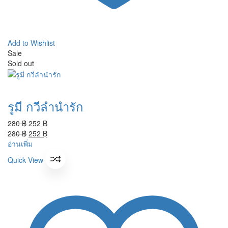
Add to Wishlist
Sale
Sold out
รูมี กวีลำนำรัก
Original
Current
280
฿
252
฿
price
Original
price
Current
280
฿
252
฿
was:
price
is:
price
อ่านเพิ่ม
280 ฿.
was:
252 ฿.
is:
Quick View
280 ฿.
252 ฿.