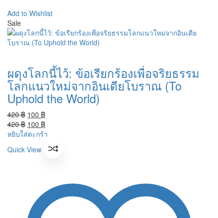
Add to Wishlist
Sale
ผดุงโลกนี้ไว้: ข้อเรียกร้องเพื่อจริยธรรม
โลกแนวใหม่จากอินเดียโบราณ (To
Uphold the World)
Original
Current
420
฿
100
฿
price
Original
price
Current
420
฿
100
฿
was:
price
is:
price
หยิบใส่ตะกร้า
420 ฿.
was:
100 ฿.
is:
Quick View
420 ฿.
100 ฿.