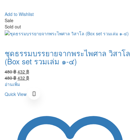
Add to Wishlist
Sale
Sold out
ชุดธรรมบรรยายจากพระไพศาล วิสาโล
(Box set รวมเล่ม ๑-๔)
Original
Current
480
฿
432
฿
price
Original
price
Current
480
฿
432
฿
was:
price
is:
price
อ่านเพิ่ม
480 ฿.
was:
432 ฿.
is:
Quick View
480 ฿.
432 ฿.