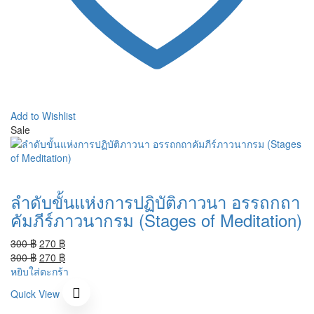
Add to Wishlist
Sale
ลำดับขั้นแห่งการปฏิบัติภาวนา อรรถกถา
คัมภีร์ภาวนากรม (Stages of Meditation)
Original
Current
300
฿
270
฿
price
Original
price
Current
300
฿
270
฿
was:
price
is:
price
หยิบใส่ตะกร้า
300 ฿.
was:
270 ฿.
is:
Quick View
300 ฿.
270 ฿.