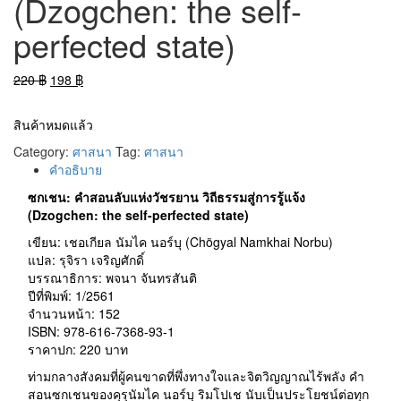
(Dzogchen: the self-
perfected state)
Original
Current
220
฿
198
฿
price
price
was:
is:
สินค้าหมดแล้ว
220 ฿.
198 ฿.
Category:
ศาสนา
Tag:
ศาสนา
คำอธิบาย
ซกเชน: คำสอนลับแห่งวัชรยาน วิถีธรรมสู่การรู้แจ้ง
(Dzogchen: the self-perfected state)
เขียน: เชอเกียล นัมไค นอร์บุ (Chögyal Namkhai Norbu)
แปล: รุจิรา เจริญศักดิ์
บรรณาธิการ: พจนา จันทรสันติ
ปีที่พิมพ์: 1/2561
จำนวนหน้า: 152
ISBN: 978-616-7368-93-1
ราคาปก: 220 บาท
ท่ามกลางสังคมที่ผู้คนขาดที่พึ่งทางใจและจิตวิญญาณไร้พลัง คำ
สอนซกเชนของคุรุนัมไค นอร์บุ ริมโปเช นับเป็นประโยชน์ต่อทุก