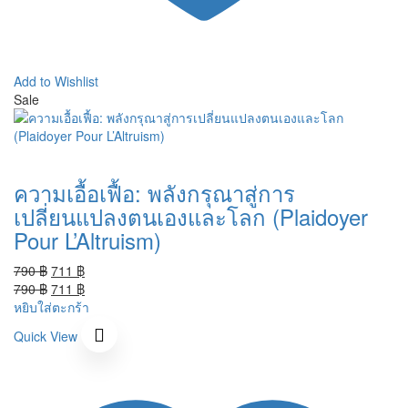
Add to Wishlist
Sale
ความเอื้อเฟื้อ: พลังกรุณาสู่การ
เปลี่ยนแปลงตนเองและโลก (Plaidoyer
Pour L’Altruism)
Original
Current
790
฿
711
฿
price
Original
price
Current
790
฿
711
฿
was:
price
is:
price
หยิบใส่ตะกร้า
790 ฿.
was:
711 ฿.
is:
Quick View
790 ฿.
711 ฿.