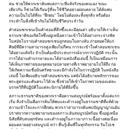
คน ช่วยให้พวกเขาค้นพบสภาวะที่แท้จริงของตนเอง ขณะ
เดียวกัน ก็ช่วยให้เรียนรู้ที่จะใช้ชีวิตอย่างผ่อนคลาย ได้ค้นพบ
ความเป็นไปได้ที่จะ “ฝึกฝน” โดยไม่ต้องละทิ้งทุกสิ่ง หรือต้อง
กระทำในสิ่งที่เข้ากันไม่ได้กับชีวิตประจำวัน
คำสอนซกเชนเป็นคำสอนที่ลึกซึ้งและมีคุณค่า อธิบายให้เราเห็น
ธรรมชาติของจิตใจซึ่งอยู่เหนือความเข้าใจได้อย่างกระจ่างชัด
ในสมัยโบราณคำสอนซกเชนถูกสอนในทางลับ ถ่ายทอดให้แก่
ศิษย์ที่มีความสามารถสูงเพียงไม่กี่คน การจะเข้าใจคำสอนซกเชน
ได้อย่างแท้จริง จำเป็นต้องมีประสบการณ์จากการปฏิบัติ กระนั้น
การได้อ่านคำบรรยายและได้อ่านหนังสือเล่มนี้ ก็เป็นเหมือนการ
ได้เห็นภาพถ่ายของจุดหมายปลายทางที่เราพยายามไปให้ถึง ก่อ
ให้เกิดความเชื่อมั่นศรัทธาและมีกำลังใจในการปฏิบัติ ในหนังสือ
เล่มนี้ ไม่เพียงอธิบายคำสอนซกเชน แต่ยังได้อธิบายหลักการของ
พระสูตรและตันตระไว้ด้วย ซึ่งช่วยให้เข้าใจภาพรวมของแต่ละ
มรรควิถีที่ปฏิบัติในแต่ละนิกายได้ดียิ่งขึ้น
สภาวะธรรมชาติของพวกเราคือความสมบูรณ์พร้อมมาตั้งแต่แรก
เริ่ม สิ่งจำเป็นคือการค้นให้พบและดำรงอยู่ในธรรมชาติที่แท้ด้วย
ความเข้าใจและการฝึกฝน พวกเราสามารถค้นพบปัญญาญาณอัน
ปราศจากความพยายามของสภาวะอันสมบูรณ์พร้อม ซึ่งอยู่เหนือ
นิสัยที่สับสนทุกข์ทน และดำรงอยู่ในภาวนาภาวะนี้อย่างต่อเนื่อง
ผ่อนคลายอย่างสมบูรณ์ ทว่า ตื่นรู้เต็มที่ในทุกกิจกรรม ริมโปเช