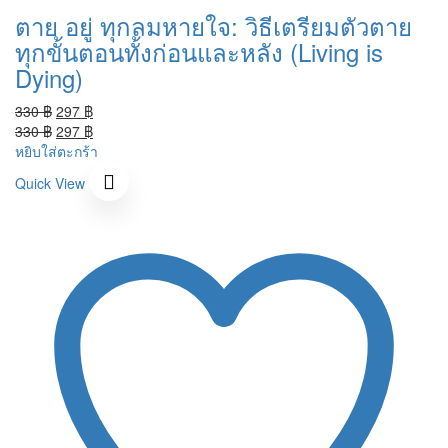
ตาย อยู่ ทุกลมหายใจ: วิธีเตรียมตัวตาย
ทุกขั้นตอนทั้งก่อนและหลัง (Living is
Dying)
Original
Current
330
฿
297
฿
price
Original
price
Current
330
฿
297
฿
was:
price
is:
price
หยิบใส่ตะกร้า
330 ฿.
was:
297 ฿.
is:
Quick View
330 ฿.
297 ฿.