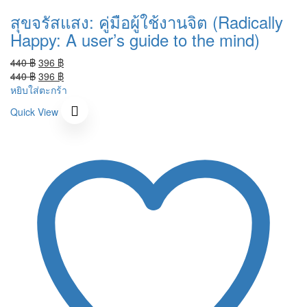
สุขจรัสแสง: คู่มือผู้ใช้งานจิต (Radically
Happy: A user’s guide to the mind)
Original
Current
440
฿
396
฿
price
Original
price
Current
440
฿
396
฿
was:
price
is:
price
หยิบใส่ตะกร้า
440 ฿.
was:
396 ฿.
is:
Quick View
440 ฿.
396 ฿.