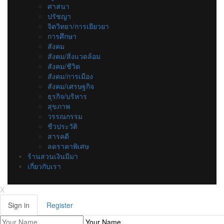
ศาสนา
ปรัชญา
จิตวิทยา/การเยียวยา
การศึกษา
สังคม
สังคม/สิ่งแวดล้อม
สังคม/ชีวิต
สังคม/การเมือง
สังคม/เศรษฐกิจ
ธุรกิจ/บริหาร
สุขภาพ
วรรณกรรม
ชีวประวัติ
สารคดี
ลดราคาพิเศษ
ร้านสวนเงินมีมา
เกี่ยวกับเรา
X
Sign in
Register
Your Name