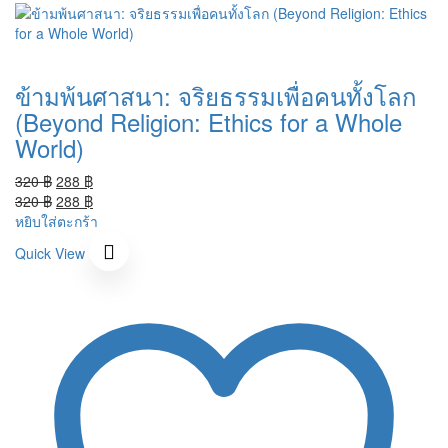
ข้ามพ้นศาสนา: จริยธรรมเพื่อคนทั้งโลก
(Beyond Religion: Ethics for a Whole
World)
Original
Current
320
฿
288
฿
price
Original
price
Current
320
฿
288
฿
was:
price
is:
price
หยิบใส่ตะกร้า
320 ฿.
was:
288 ฿.
is:
Quick View
320 ฿.
288 ฿.