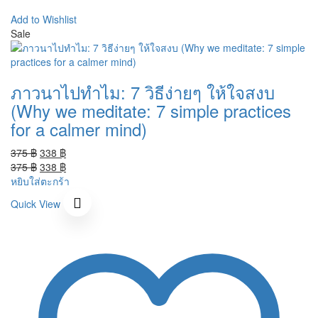
Add to Wishlist
Sale
ภาวนาไปทำไม: 7 วิธีง่ายๆ ให้ใจสงบ
(Why we meditate: 7 simple practices
for a calmer mind)
Original
Current
375
฿
338
฿
price
Original
price
Current
375
฿
338
฿
was:
price
is:
price
หยิบใส่ตะกร้า
375 ฿.
was:
338 ฿.
is:
Quick View
375 ฿.
338 ฿.