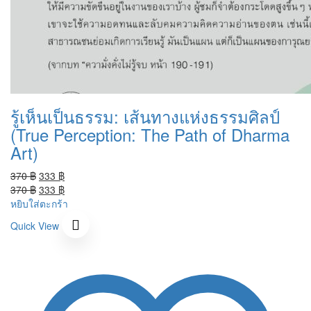
รู้เห็นเป็นธรรม: เส้นทางแห่งธรรมศิลป์
(True Perception: The Path of Dharma
Art)
Original
Current
370
฿
333
฿
price
Original
price
Current
370
฿
333
฿
was:
price
is:
price
หยิบใส่ตะกร้า
370 ฿.
was:
333 ฿.
is:
Quick View
370 ฿.
333 ฿.