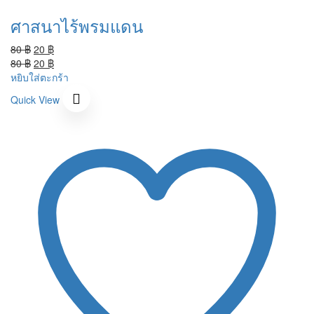
ศาสนาไร้พรมแดน
Original
Current
80
฿
20
฿
price
Original
price
Current
80
฿
20
฿
was:
price
is:
price
หยิบใส่ตะกร้า
80 ฿.
was:
20 ฿.
is:
Quick View
80 ฿.
20 ฿.