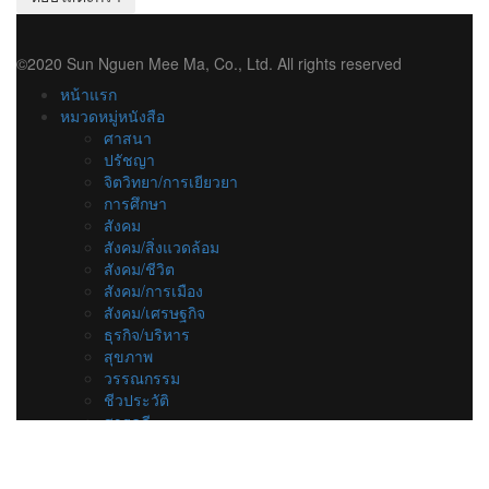
©2020 Sun Nguen Mee Ma, Co., Ltd. All rights reserved
หน้าแรก
หมวดหมู่หนังสือ
ศาสนา
ปรัชญา
จิตวิทยา/การเยียวยา
การศึกษา
สังคม
สังคม/สิ่งแวดล้อม
สังคม/ชีวิต
สังคม/การเมือง
สังคม/เศรษฐกิจ
ธุรกิจ/บริหาร
สุขภาพ
วรรณกรรม
ชีวประวัติ
สารคดี
ลดราคาพิเศษ
ร้านสวนเงินมีมา
เกี่ยวกับเรา