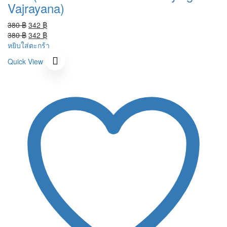
Vajrayana)
Original
Current
380
฿
342
฿
price
Original
price
Current
380
฿
342
฿
was:
price
is:
price
หยิบใส่ตะกร้า
380 ฿.
was:
342 ฿.
is:
Quick View
380 ฿.
342 ฿.