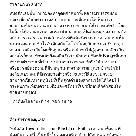
ราคาปก 290 บาท
หนังสือเล่มนี้พยายามจะหาจุดที่ศาสนาทั้งหลายมาบรรจบกัน
ขณะเดียวกันก็พยายามสร้างแบบอย่างที่แสดงให้เห็นว่าเรา
สามารถชื่นชมความแตกต่างระหว่างศาสนาได้อย่างแท้จริง โดย
ไม่ต้องให้ความแตกต่างเหล่านั้นกลายมาเป็นต้นเหตุของความขัด
แย้ง การจะสร้างความสมานฉันท์ที่แท้จริงระหว่างศาสนาบนพื้น
ฐานของความเข้าใจอันดีต่อกัน ไม่ได้ขึ้นอยู่กับการยอมรับว่าทุก
ศาสนาเหมือนกันโดยพื้นฐาน หรือว่านำพาไปสู่จุดหมายเดียวกัน
อย่างไรก็ตาม ข้าพเจ้ายังคงยืนยันว่า คำสอนเชิงอภิปรัชญาที่แตก
ต่างกันต่างหาก ที่เป็นแรงบันดาลใจอย่างแท้จริงให้แก่ระบบ
จริยธรรมอันงดงามที่มีรากฐานมาจากความกรุณา ข้าพเจ้าไม่
สงสัยเลยว่าคนที่มีศรัทธาอย่างจริงใจและมีศีลธรรมจรรยา
สามารถเป็นชาวพหุนิยมที่เห็นคุณค่าของศาสนาอื่นได้โดยไม่
กระทบกระเทือนความเชื่อและศรัทธาที่เขามีต่อหลักคำสอนใน
ศาสนาของตน
– องค์ทะไลลามะที่ 14, หน้า 18-19
– – –
คำปรารภของผู้แปล
“หนังสือ Toward the True Kinship of Faiths (ศาสนาทั้งผองพี่
น้องกัน) เล่มนี้ เป็นหนึ่งในสองเล่มที่ว่าด้วยปณิธานสองข้อของ