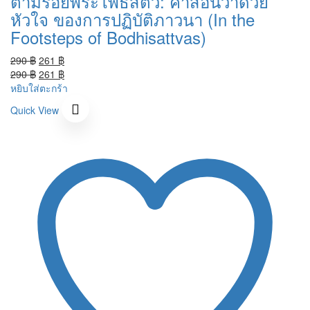
ตามรอยพระโพธิสัตว์: คำสอนว่าด้วย
หัวใจ ของการปฏิบัติภาวนา (In the
Footsteps of Bodhisattvas)
Original
Current
290
฿
261
฿
price
Original
price
Current
290
฿
261
฿
was:
price
is:
price
หยิบใส่ตะกร้า
290 ฿.
was:
261 ฿.
is:
Quick View
290 ฿.
261 ฿.