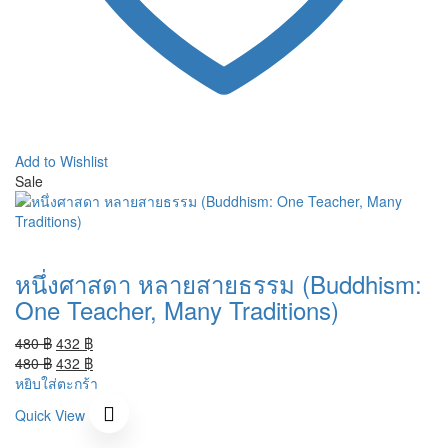
Add to Wishlist
Sale
หนึ่งศาสดา หลายสายธรรม (Buddhism:
One Teacher, Many Traditions)
Original
Current
480
฿
432
฿
price
Original
price
Current
480
฿
432
฿
was:
price
is:
price
หยิบใส่ตะกร้า
480 ฿.
was:
432 ฿.
is:
Quick View
480 ฿.
432 ฿.