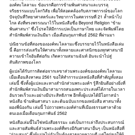
องค์ทะไลลามะ ข้อแรกคือการข้ามพ้นศาสนาและบรรลุ
จริยธรรมแบบโลกวิสัย เพื่อให้สอดคล้องกับสภาพการณ์ของโลก
ปัจจุบันที่วิทยาศาสตร์และวิทยาการในศตวรรษที่ 21 ล้ำหน้าไป
ไกล ดังที่ทรงพรรณนาไว้ในหนังสือชื่อ Beyond Religion “ข้าม
พ้นศาสนา” ซึ่งโปรดให้มีการแปลเป็นภาษาไทย และจัดพิมพ์โดย
สำนักพิมพ์สวนเงินมีมา เมื่อเดือนกุมภาพันธ์ 2562 ที่ผ่านมา
ปณิธานข้อที่สองขององค์ทะไลลามะซึ่งบรรยายไว้ในหนังสือเล่ม
นี้ คือการส่งเสริมให้ศาสนาทั้งหลายและศาสนิกของทุกศาสนามี
ความเข้าใจอันดีต่อกัน เกิดความสมานฉันท์ อันจะนำไปสู่
สันติภาพของโลก
ผู้แปลได้รับการติดต่อจากเลขาส่วนพระองค์ขององค์ทะไลลามะ
เมื่อเดือนสิงหาคม 2561 ขอให้ทำการแปลหนังสือที่สำคัญทั้งสอง
เล่มนี้ ซึ่งทั้งผู้แปลและทางสำนักส่วนพระองค์ฯ รู้สึกยินดีอย่างยิ่งที่
สำนักพิมพ์สวนเงินมีมาสามารถสนองพระประสงค์ได้ภายในเวลา
อันรวดเร็วและอย่างมีประสิทธิภาพ อีกทั้งผู้แปลได้มีโอกาสนำ
หนังสือ ข้ามพ้นศาสนา และต้นฉบับแรกของหนังสือ ศาสนาทั้ง
ผองพี่น้องกัน เล่มนี้ ไปถวายพระองค์ท่านที่เมืองธรรมศาลาด้วย
ตนเองเมื่อเดือนกุมภาพันธ์ 2562
หนังสือเล่มนี้ไม่ใช่หนังสือธรรมะ แต่เป็นการเล่าถึงประสบการณ์
และสายสัมพันธ์ส่วนพระองค์ที่ทรงมีกับศาสนาอื่นๆ เป็นหนังสือที่
“อ่านสนุก” ซึ่งผู้แปลไม่จำเป็นต้องสาธยายความดี แต่ใคร่ขอให้ผู้