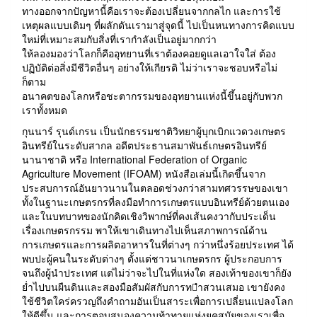
ทางออกจากปัญหานี้คือเราจะต้องเปลี่ยนจากกลไก และการใช้
เหตุผลแบบเดิมๆ ที่ผลักดันเรามาสู่จุดนี้ ไปเป็นหนทางการคิดแบบ
ใหม่ที่เหมาะสมกับสิ่งที่เรากำลังเป็นอยู่มากกว่า
ให้ลองมองว่าโลกก็คืออุทยานที่เราต้องคอยดูแลเอาใจใส่ ต้อง
ปฏิบัติต่อสิ่งมีชีวิตอื่นๆ อย่างให้เกียรติ ไม่ว่าเราจะชอบหรือไม่
ก็ตาม
อนาคตของโลกหรือชะตากรรมของอุทยานแห่งนี้ขึ้นอยู่กับพวก
เราทั้งหมด
กุนนาร์ รุนด์เกรน เป็นนักธรรมชาติวิทยาผู้บุกเบิกแวดวงเกษตร
อินทรีย์ในระดับสากล อดีตประธานสมาพันธ์เกษตรอินทรีย์
นานาชาติ หรือ International Federation of Organic
Agriculture Movement (IFOAM) หนังสือเล่มนี้เกิดขึ้นจาก
ประสบการณ์อันยาวนานในตลอดช่วงกว่าสามทศวรรษของเขา
ทั้งในฐานะเกษตรกรที่ลงมือทำการเกษตรแบบอินทรีย์ด้วยตนเอง
และในบทบาทของนักคิดเชิงวิพากษ์ที่คงเส้นคงวากับประเด็น
เรื่องเกษตรกรรม พาให้เขาเดินทางไปเห็นสภาพการณ์ด้าน
การเกษตรและการผลิตอาหารในที่ต่างๆ กว่าหนึ่งร้อยประเทศ ได้
พบปะผู้คนในระดับต่างๆ ตั้งแต่ชาวนาเกษตรกร ผู้ประกอบการ
จนถึงผู้นำประเทศ แต่ไม่ว่าจะไปในที่แห่งใด สองเท้าของเขาก็ยัง
ย่ำไปบนผืนดินและสองมือสัมผัสกับการท􀁬ำสวนเสมอ เขายังคง
ใช้ชีวิตใคร่ครวญถึงคำถามอันเป็นสาระเพื่อการเปลี่ยนแปลงโลก
ให้ดีขึ้น และการตอบสนองความท้าทายแห่งยุคสมัยของเราเพื่อ