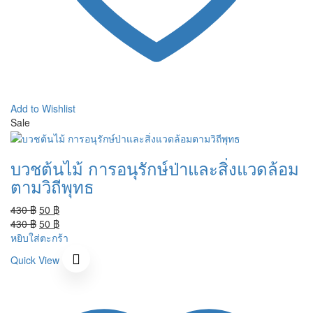
Add to Wishlist
Sale
บวชต้นไม้ การอนุรักษ์ป่าและสิ่งแวดล้อม
ตามวิถีพุทธ
Original
Current
430
฿
50
฿
price
Original
price
Current
430
฿
50
฿
was:
price
is:
price
หยิบใส่ตะกร้า
430 ฿.
was:
50 ฿.
is:
Quick View
430 ฿.
50 ฿.