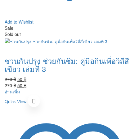
Add to Wishlist
Sale
Sold out
ชวนกันปรุง ช่วยกันชิม: คู่มือกินเพื่อวิถีสี
เขียว เล่มที่ 3
Original
Current
270
฿
50
฿
price
Original
price
Current
270
฿
50
฿
was:
price
is:
price
อ่านเพิ่ม
270 ฿.
was:
50 ฿.
is:
Quick View
270 ฿.
50 ฿.