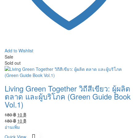
Add to Wishlist
Sale
Sold out
Living Green Together วิถีสีเขียว: ผู้ผลิต
ตลาด และผู้บริโภค (Green Guide Book
Vol.1)
Original
Current
180
฿
10
฿
price
Original
price
Current
180
฿
10
฿
was:
price
is:
price
อ่านเพิ่ม
180 ฿.
was:
10 ฿.
is:
Quick View