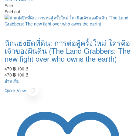
Sale
Sold out
นักแย่งยึดที่ดิน: การต่อสู้ครั้งใหม่ ใครคือ
เจ้าของผืนดิน (The Land Grabbers: The
new fight over who owns the earth)
Original
Current
470
฿
100
฿
price
Original
price
Current
470
฿
100
฿
was:
price
is:
price
อ่านเพิ่ม
470 ฿.
was:
100 ฿.
is:
Quick View
470 ฿.
100 ฿.