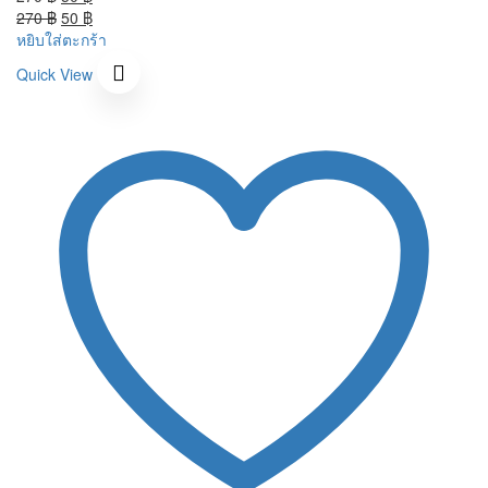
price
Original
price
Current
270
฿
50
฿
was:
price
is:
price
หยิบใส่ตะกร้า
270 ฿.
was:
50 ฿.
is:
Quick View
270 ฿.
50 ฿.