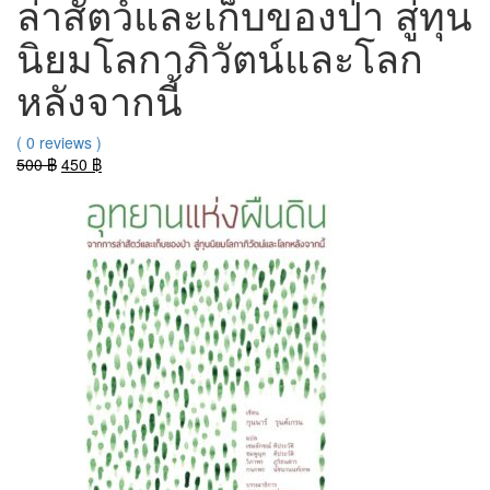
ล่าสัตว์และเก็บของป่า สู่ทุน
นิยมโลกาภิวัตน์และโลก
หลังจากนี้
( 0 reviews )
Original
Current
500
฿
450
฿
price
price
was:
is:
500 ฿.
450 ฿.