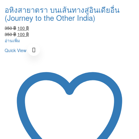
อหิงสายาตรา บนเส้นทางสู่อินเดียอื่น
(Journey to the Other India)
Original
Current
350
฿
100
฿
price
Original
price
Current
350
฿
100
฿
was:
price
is:
price
อ่านเพิ่ม
350 ฿.
was:
100 ฿.
is:
Quick View
350 ฿.
100 ฿.