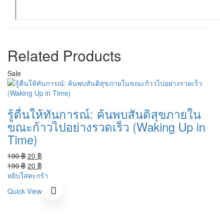
Related Products
Sale
รู้ตื่นให้ทันการณ์: ค้นพบสันติสุขภายใน
ขณะก้าวไปอย่างรวดเร็ว (Waking Up in
Time)
Original
Current
190
฿
20
฿
price
Original
price
Current
190
฿
20
฿
was:
price
is:
price
หยิบใส่ตะกร้า
190 ฿.
was:
20 ฿.
is:
Quick View
190 ฿.
20 ฿.