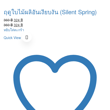
ฤดูใบไม้ผลิอันเงียบงัน (Silent Spring)
Original
Current
360
฿
324
฿
price
Original
price
Current
360
฿
324
฿
was:
price
is:
price
หยิบใส่ตะกร้า
360 ฿.
was:
324 ฿.
is:
Quick View
360 ฿.
324 ฿.