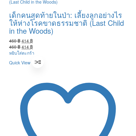
เด็กคนสุดท้ายในป่า: เลี้ยงลูกอย่างไร
ให้ห่างโรคขาดธรรมชาติ (Last Child
in the Woods)
Original
Current
460
฿
414
฿
price
Original
price
Current
460
฿
414
฿
was:
price
is:
price
หยิบใส่ตะกร้า
460 ฿.
was:
414 ฿.
is:
Quick View
460 ฿.
414 ฿.