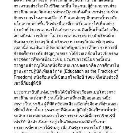
การงานอย่างใหม่ในชีวิตมากขึ้น ในฐานะผู้อำนวยการฝ่าย
การศึกษาและวัฒนธรรมของรัฐบาลท้องถิ่น เขาทำงานร่วม
กับกรรมกรโรงงานอยู่ถึง 10 ปี และค่อยๆ มีบทบาทในระดับ
นโยลบายมากขึ้น ในช่วงนี้เองที่เขาเริ่มแสดงให้เห็นอย่าง
ประจักษ์ว่าการเสวนาโต้แย้งทางความคิดเห็นเป็นสิ่งจำเป็น
อย่างยิ่งต่อการศึกษา ไม่ว่าการเสวนาระหว่างนักเรียนด้วย
กันเอง ระหว่างครูกับนักเรียนระหว่างครูกับสมาชิกชุมชน
เหล่านี้ล้วนเป็นองค์ประกอบสำคัญของการศึกษา ระหว่างที่
กำลังศึกษาระดับปริญญาเอกเขาได้ร่วมเคลื่อนไหวเรียกร้อง
การจัดการศึกษาเพื่อปวงชน ประสบการณ์ในช่วงนี้เป็น
รากฐานสำคัญให้แก่หนังสือเล่มแรกของเขาคือ การศึกษาใน
ฐานะการปฏิบัติเพื่อเสรีภาพ (Education as the Practice of
Freedom) หนังสือเล่มนี้เขียนเสร็จเมื่อปี 1965 ซึ่งเป็นช่วงที่
เขาลี้ภัยอยู่ที่ชิลี
ประธานาธิบดีแห่งบราซิลได้ข้อให้เฟรรีออกแบบโครงการ
การศึกษาแห่งชาติ งานนี้เป็นงานที่ละเอียดอ่อนอย่างยิ่ง
เพราะในบราซิล ผู้ที่มีสิทธิออกเสียงเลือกตั้งคือคนที่อ่านออก
เขียนได้เท่านั้น บรรดาเจาที่ดินและผู้มั่งคั่งอันเป็ฯชนชั้นนำ
ระดับประเทศต่างมองว่าโครงการรณรงค์เพื่อการเรียนรู้ที่
เฟรรีกำลังดำเนินการอยู่ เป็นภัยคุกคามอภิสิทธิ์นานา
ประการที่พวกเขาได้รับอยู่ เมื่อเกิดรัฐประหารในปี 1964