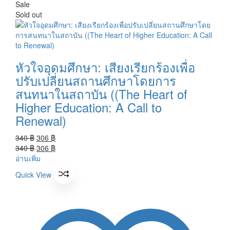
Sale
Sold out
หัวใจอุดมศึกษา: เสียงเรียกร้องเพื่อ
ปรับเปลี่ยนสถานศึกษาโดยการ
สนทนาในสถาบัน ((The Heart of
Higher Education: A Call to
Renewal)
Original
Current
340
฿
306
฿
price
Original
price
Current
340
฿
306
฿
was:
price
is:
price
อ่านเพิ่ม
340 ฿.
was:
306 ฿.
is:
Quick View
340 ฿.
306 ฿.