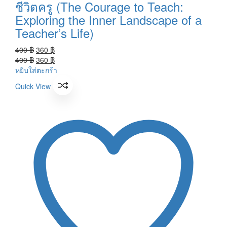
ชีวิตครู (The Courage to Teach:
Exploring the Inner Landscape of a
Teacher’s Life)
Original
Current
400
฿
360
฿
price
Original
price
Current
400
฿
360
฿
was:
price
is:
price
หยิบใส่ตะกร้า
400 ฿.
was:
360 ฿.
is:
Quick View
400 ฿.
360 ฿.