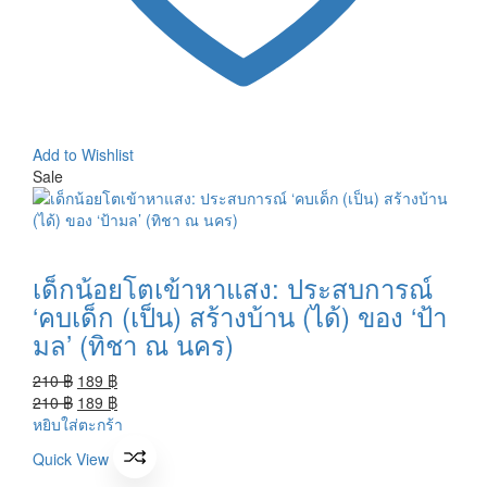
Add to Wishlist
Sale
เด็กน้อยโตเข้าหาแสง: ประสบการณ์
‘คบเด็ก (เป็น) สร้างบ้าน (ได้) ของ ‘ป้า
มล’ (ทิชา ณ นคร)
Original
Current
210
฿
189
฿
price
Original
price
Current
210
฿
189
฿
was:
price
is:
price
หยิบใส่ตะกร้า
210 ฿.
was:
189 ฿.
is:
Quick View
210 ฿.
189 ฿.