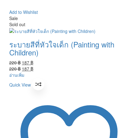
Add to Wishlist
Sale
Sold out
ระบายสีที่หัวใจเด็ก (Painting with
Children)
Original
Current
220
฿
187
฿
price
Original
price
Current
220
฿
187
฿
was:
price
is:
price
อ่านเพิ่ม
220 ฿.
was:
187 ฿.
is:
Quick View
220 ฿.
187 ฿.