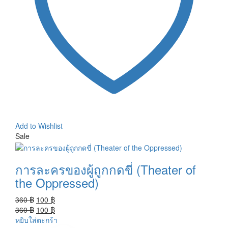
Add to Wishlist
Sale
การละครของผู้ถูกกดขี่ (Theater of
the Oppressed)
Original
Current
360
฿
100
฿
price
Original
price
Current
360
฿
100
฿
was:
price
is:
price
หยิบใส่ตะกร้า