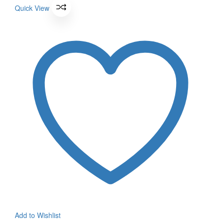
360 ฿.
was:
100 ฿.
is:
Quick View
360 ฿.
100 ฿.
Add to Wishlist