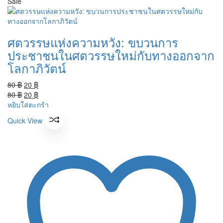
Sale
ศตวรรษแห่งความหวัง: ขบวนการ
ประชาชนในศตวรรษใหม่กับทางออกจาก
โลกาภิวัตน์
Original
Current
80
฿
20
฿
price
Original
price
Current
80
฿
20
฿
was:
price
is:
price
หยิบใส่ตะกร้า
80 ฿.
was:
20 ฿.
is:
Quick View
80 ฿.
20 ฿.