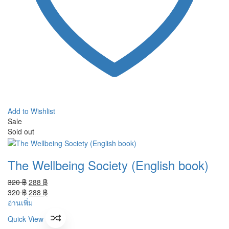
Add to Wishlist
Sale
Sold out
The Wellbeing Society (English book)
Original
Current
320
฿
288
฿
price
Original
price
Current
320
฿
288
฿
was:
price
is:
price
อ่านเพิ่ม
320 ฿.
was:
288 ฿.
is:
Quick View
320 ฿.
288 ฿.