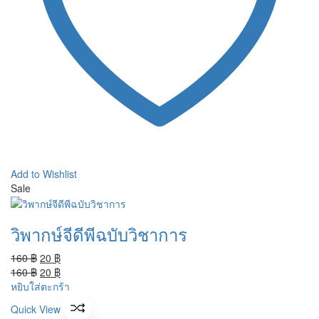
Add to Wishlist
Sale
วิพากษ์จีดีพีฉบับวิชาการ
Original
Current
160
฿
20
฿
price
Original
price
Current
160
฿
20
฿
was:
price
is:
price
หยิบใส่ตะกร้า
160 ฿.
was:
20 ฿.
is:
Quick View
160 ฿.
20 ฿.