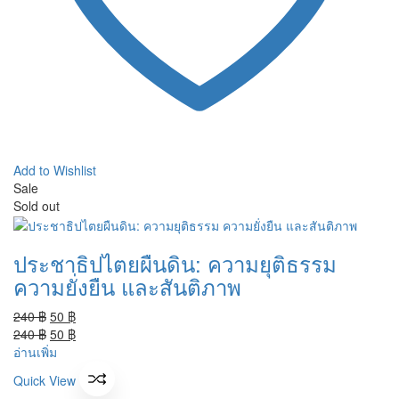
Add to Wishlist
Sale
Sold out
ประชาธิปไตยผืนดิน: ความยุติธรรม
ความยั่งยืน และสันติภาพ
Original
Current
240
฿
50
฿
price
Original
price
Current
240
฿
50
฿
was:
price
is:
price
อ่านเพิ่ม
240 ฿.
was:
50 ฿.
is:
Quick View
240 ฿.
50 ฿.