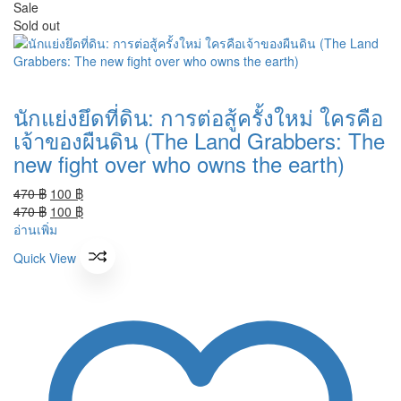
Sale
Sold out
นักแย่งยึดที่ดิน: การต่อสู้ครั้งใหม่ ใครคือ
เจ้าของผืนดิน (The Land Grabbers: The
new fight over who owns the earth)
Original
Current
470
฿
100
฿
price
Original
price
Current
470
฿
100
฿
was:
price
is:
price
อ่านเพิ่ม
470 ฿.
was:
100 ฿.
is:
Quick View
470 ฿.
100 ฿.