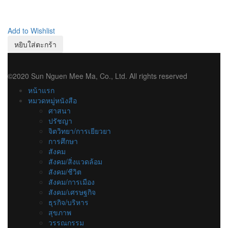
Add to Wishlist
หยิบใส่ตะกร้า
©2020 Sun Nguen Mee Ma, Co., Ltd. All rights reserved
หน้าแรก
หมวดหมู่หนังสือ
ศาสนา
ปรัชญา
จิตวิทยา/การเยียวยา
การศึกษา
สังคม
สังคม/สิ่งแวดล้อม
สังคม/ชีวิต
สังคม/การเมือง
สังคม/เศรษฐกิจ
ธุรกิจ/บริหาร
สุขภาพ
วรรณกรรม