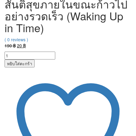
สันติสุขภายในขณะก้าวไป
อย่างรวดเร็ว (Waking Up
in Time)
( 0 reviews )
Original
Current
190
฿
20
฿
price
price
was:
is:
หยิบใส่ตะกร้า
190 ฿.
20 ฿.