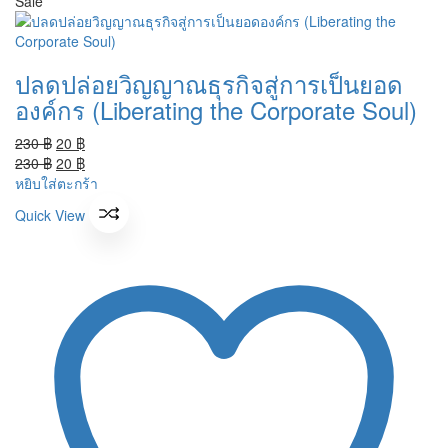
Sale
ปลดปล่อยวิญญาณธุรกิจสู่การเป็นยอด
องค์กร (Liberating the Corporate Soul)
Original
Current
230
฿
20
฿
price
Original
price
Current
230
฿
20
฿
was:
price
is:
price
หยิบใส่ตะกร้า
230 ฿.
was:
20 ฿.
is:
Quick View
230 ฿.
20 ฿.