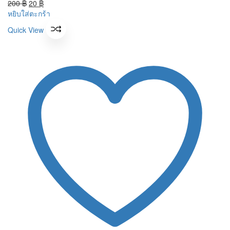
price
Original
price
Current
200
฿
20
฿
was:
price
is:
price
หยิบใส่ตะกร้า
200 ฿.
was:
20 ฿.
is:
Quick View
200 ฿.
20 ฿.