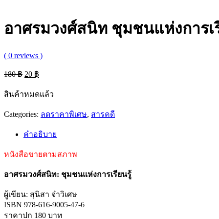
อาศรมวงศ์สนิท ชุมชนแห่งการเรี
( 0 reviews )
Original
Current
180
฿
20
฿
price
price
was:
is:
สินค้าหมดแล้ว
180 ฿.
20 ฿.
Categories:
ลดราคาพิเศษ
,
สารคดี
คำอธิบาย
หนังสือขายตามสภาพ
อาศรมวงศ์สนิท: ชุมชนแห่งการเรียนรู้
ผู้เขียน: สุนิสา จำวิเศษ
ISBN 978-616-9005-47-6
ราคาปก 180 บาท