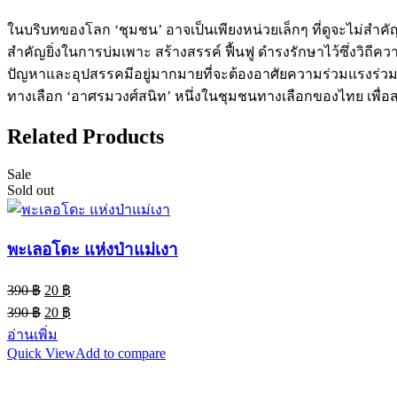
ในบริบทของโลก ‘ชุมชน’ อาจเป็นเพียงหน่วยเล็กๆ ที่ดูจะไม่ส
สำคัญยิ่งในการบ่มเพาะ สร้างสรรค์ ฟื้นฟู ดำรงรักษาไว้ซึ่งวิถี
ปัญหาและอุปสรรคมีอยู่มากมายที่จะต้องอาศัยความร่วมแรงร่วม
ทางเลือก ‘อาศรมวงศ์สนิท’ หนึ่งในชุมชนทางเลือกของไทย เพื่อส
Related Products
Sale
Sold out
พะเลอโดะ แห่งป่าแม่เงา
Original
Current
390
฿
20
฿
price
price
Original
Current
390
฿
20
฿
was:
is:
price
price
อ่านเพิ่ม
390 ฿.
20 ฿.
was:
is:
Quick View
Add to compare
390 ฿.
20 ฿.