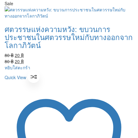
Sale
ศตวรรษแห่งความหวัง: ขบวนการ
ประชาชนในศตวรรษใหม่กับทางออกจาก
โลกาภิวัตน์
Original
Current
80
฿
20
฿
price
Original
price
Current
80
฿
20
฿
was:
price
is:
price
หยิบใส่ตะกร้า
80 ฿.
was:
20 ฿.
is:
Quick View
80 ฿.
20 ฿.