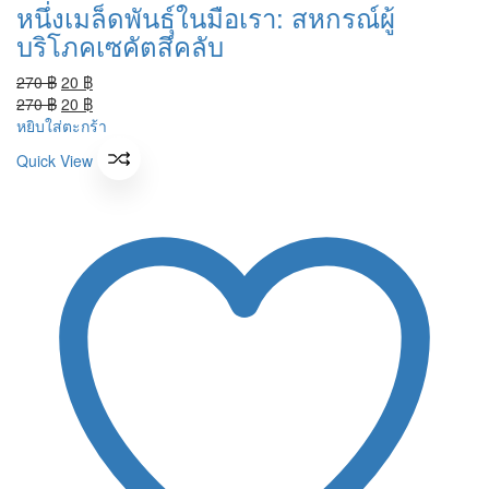
หนึ่งเมล็ดพันธุ์ในมือเรา: สหกรณ์ผู้
บริโภคเซคัตสึคลับ
Original
Current
270
฿
20
฿
price
Original
price
Current
270
฿
20
฿
was:
price
is:
price
หยิบใส่ตะกร้า
270 ฿.
was:
20 ฿.
is:
Quick View
270 ฿.
20 ฿.