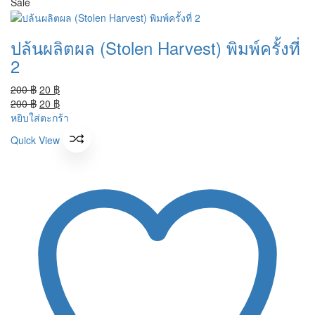
Sale
ปล้นผลิตผล (Stolen Harvest) พิมพ์ครั้งที่
2
Original
Current
200
฿
20
฿
price
Original
price
Current
200
฿
20
฿
was:
price
is:
price
หยิบใส่ตะกร้า
200 ฿.
was:
20 ฿.
is:
Quick View
200 ฿.
20 ฿.