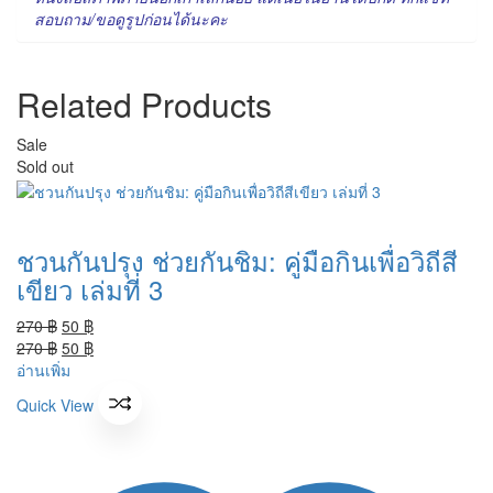
สอบถาม/ขอดูรูปก่อนได้นะคะ
Related Products
Sale
Sold out
ชวนกันปรุง ช่วยกันชิม: คู่มือกินเพื่อวิถีสี
เขียว เล่มที่ 3
Original
Current
270
฿
50
฿
price
Original
price
Current
270
฿
50
฿
was:
price
is:
price
อ่านเพิ่ม
270 ฿.
was:
50 ฿.
is:
Quick View
270 ฿.
50 ฿.