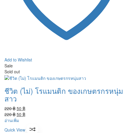
Add to Wishlist
Sale
Sold out
ชีวิต (ไม่) โรแมนติก ของเกษตรกรหนุ่ม
สาว
Original
Current
220
฿
50
฿
price
Original
price
Current
220
฿
50
฿
was:
price
is:
price
อ่านเพิ่ม
220 ฿.
was:
50 ฿.
is:
Quick View
220 ฿.
50 ฿.