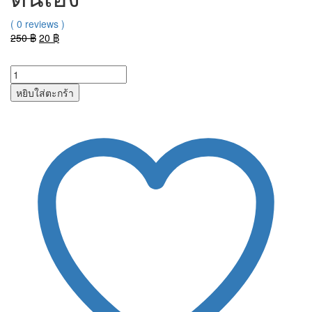
( 0 reviews )
Original
Current
250
฿
20
฿
price
price
was:
is:
250 ฿.
20 ฿.
หยิบใส่ตะกร้า