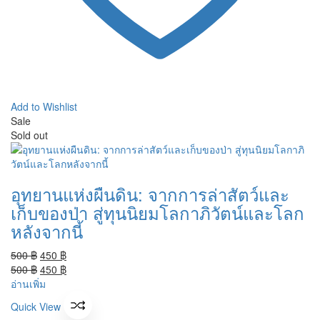
Add to Wishlist
Sale
Sold out
อุทยานแห่งผืนดิน: จากการล่าสัตว์และ
เก็บของป่า สู่ทุนนิยมโลกาภิวัตน์และโลก
หลังจากนี้
Original
Current
500
฿
450
฿
price
Original
price
Current
500
฿
450
฿
was:
price
is:
price
อ่านเพิ่ม
500 ฿.
was:
450 ฿.
is:
Quick View
500 ฿.
450 ฿.