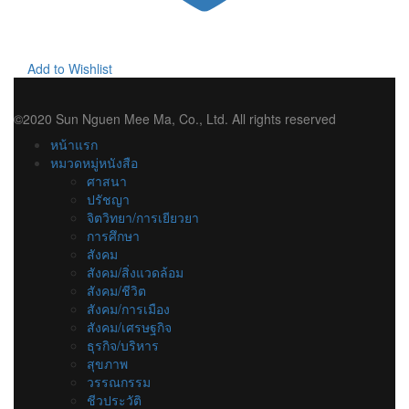
Add to Wishlist
©2020 Sun Nguen Mee Ma, Co., Ltd. All rights reserved
หน้าแรก
หมวดหมู่หนังสือ
ศาสนา
ปรัชญา
จิตวิทยา/การเยียวยา
การศึกษา
สังคม
สังคม/สิ่งแวดล้อม
สังคม/ชีวิต
สังคม/การเมือง
สังคม/เศรษฐกิจ
ธุรกิจ/บริหาร
สุขภาพ
วรรณกรรม
ชีวประวัติ