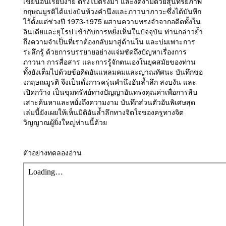
เขียนอันเรียบง่าย ตรงไปตรงมา และงดงามด้วยสุนทรียภาพ
กฤษณมูรติได้แบ่งปันห้วงคำนึงและภาวนาภาวะซึ่งได้บันทึก
ไว้ตั้งแต่ช่วงปี 1973-1975 ผสานความทรงจำจากอดีตทั้งใน
อินเดียและยุโรป เข้ากับการหยั่งเห็นในปัจจุบัน ท่านกล่าวย้ำ
ถึงความจำเป็นที่เราต้องกลับมาสู่ด้านใน และบ่มเพาะการ
ระลึกรู้ ด้วยการบรรยายอย่างแจ่มชัดถึงปัญหาเรื่องการ
ภาวนา การสื่อสาร และการรู้จักตนเองในยุคสมัยของท่าน
ทั้งยังเต็มไปด้วยข้อคิดอันแหลมคมและญาณทัศนะ บันทึกขอ
งกฤษณมูรติ จึงเป็นดั่งการครุ่นคำนึงอันล้ำลึก สงบงัน และ
เปิดกว้าง เป็นขุมทรัพย์ทางปัญญาอันทรงคุณค่าเพื่อการสืบ
เสาะค้นหาและหยั่งถึงความงาม บันทึกส่วนตัวอันพิเศษสุด
เล่มนี้ยังเผยให้เห็นมิติอันล้ำลึกทางจิตใจของครูทางจิต
วิญญาณผู้ยิ่งใหญ่ท่านนี้ด้วย
ตัวอย่างทดลองอ่าน