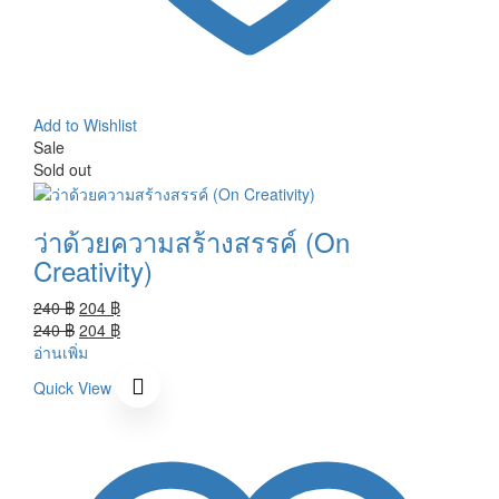
Add to Wishlist
Sale
Sold out
ว่าด้วยความสร้างสรรค์ (On
Creativity)
Original
Current
240
฿
204
฿
price
Original
price
Current
240
฿
204
฿
was:
price
is:
price
อ่านเพิ่ม
240 ฿.
was:
204 ฿.
is:
Quick View
240 ฿.
204 ฿.