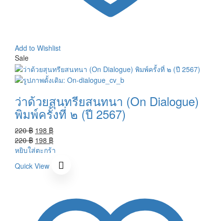
Add to Wishlist
Sale
ว่าด้วยสุนทรียสนทนา (On Dialogue)
พิมพ์ครั้งที่ ๒ (ปี 2567)
Original
Current
220
฿
198
฿
price
Original
price
Current
220
฿
198
฿
was:
price
is:
price
หยิบใส่ตะกร้า
220 ฿.
was:
198 ฿.
is:
Quick View
220 ฿.
198 ฿.