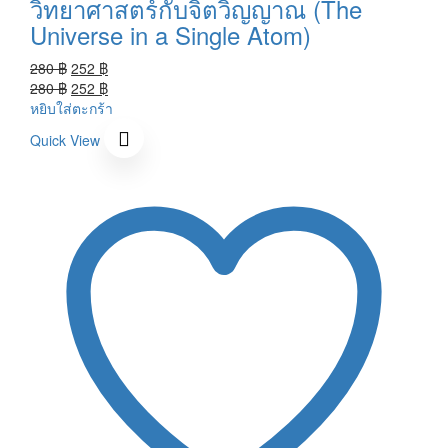
วิทยาศาสตร์กับจิตวิญญาณ (The
Universe in a Single Atom)
Original
Current
280
฿
252
฿
price
Original
price
Current
280
฿
252
฿
was:
price
is:
price
หยิบใส่ตะกร้า
280 ฿.
was:
252 ฿.
is:
Quick View
280 ฿.
252 ฿.