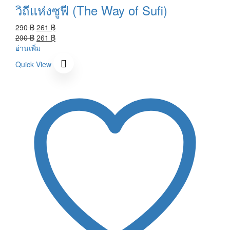
วิถีแห่งซูฟี (The Way of Sufi)
Original
Current
290
฿
261
฿
price
Original
price
Current
290
฿
261
฿
was:
price
is:
price
อ่านเพิ่ม
290 ฿.
was:
261 ฿.
is:
Quick View
290 ฿.
261 ฿.