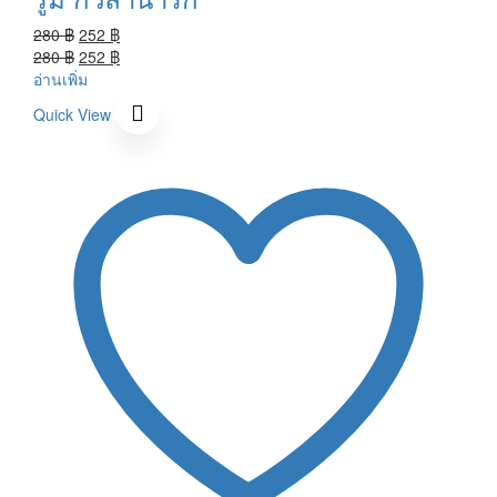
Original
Current
280
฿
252
฿
price
Original
price
Current
280
฿
252
฿
was:
price
is:
price
อ่านเพิ่ม
280 ฿.
was:
252 ฿.
is:
Quick View
280 ฿.
252 ฿.