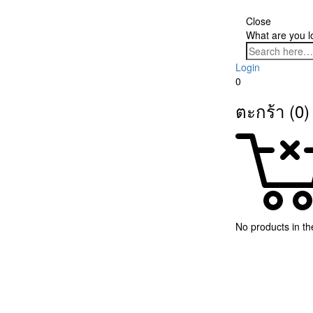
Close
What are you l
Login
0
ตะกร้า (0)
No products in the