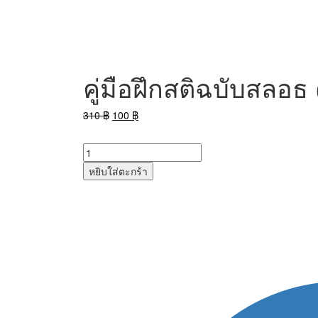
คู่มือฝึกสติฉบับสลอธ
Original
Current
310
฿
100
฿
price
price
was:
is:
310 ฿.
100 ฿.
หยิบใส่ตะกร้า