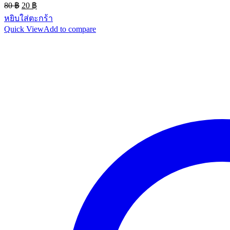
Original
Current
80
฿
20
฿
was:
is:
price
price
หยิบใส่ตะกร้า
80 ฿.
20 ฿.
was:
is:
Quick View
Add to compare
80 ฿.
20 ฿.