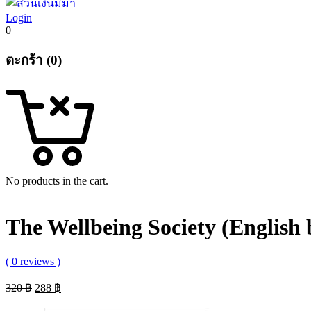
Login
0
ตะกร้า (0)
No products in the cart.
The Wellbeing Society (English
( 0 reviews )
Original
Current
320
฿
288
฿
price
price
was:
is: