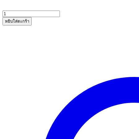
price
price
was:
is:
310 ฿.
100 ฿.
หยิบใส่ตะกร้า