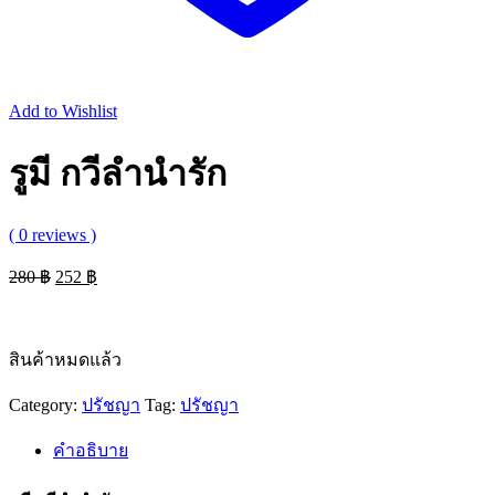
Add to Wishlist
รูมี กวีลำนำรัก
( 0 reviews )
Original
Current
280
฿
252
฿
price
price
was:
is:
280 ฿.
252 ฿.
สินค้าหมดแล้ว
Category:
ปรัชญา
Tag:
ปรัชญา
คำอธิบาย