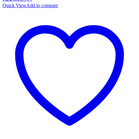
was:
is:
Quick View
Add to compare
280 ฿.
252 ฿.