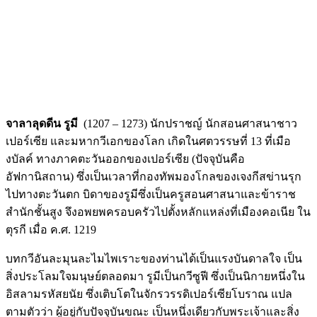
จาลาลุดดีน รูมี
(1207 – 1273) นักปราชญ์ นักสอนศาสนาชาว
เปอร์เซีย และมหากวีเอกของโลก เกิดในศตวรรษที่ 13 ที่เมือ
งบัลค์ ทางภาคตะวันออกของเปอร์เซีย (ปัจจุบันคือ
อัฟกานิสถาน) ซึ่งเป็นเวลาที่กองทัพมองโกลของเจงกีสข่านรุก
ไปทางตะวันตก บิดาของรูมีซึ่งเป็นครูสอนศาสนาและข้าราช
สำนักชั้นสูง จึงอพยพครอบครัวไปตั้งหลักแหล่งที่เมืองคอเนีย ใน
ตุรกี เมื่อ ค.ศ. 1219
บทกวีอันละมุนละไมไพเราะของท่านได้เป็นแรงบันดาลใจ เป็น
สิ่งประโลมใจมนุษย์ตลอดมา รูมีเป็นกวีซูฟี ซึ่งเป็นนิกายหนึ่งใน
อิสลามรหัสยนัย ซึ่งเติบโตในจักรวรรดิเปอร์เซียโบราณ แปล
ตามตัวว่า ผู้อยู่กับปัจจุบันขณะ เป็นหนึ่งเดียวกับพระเจ้าและสิ่ง