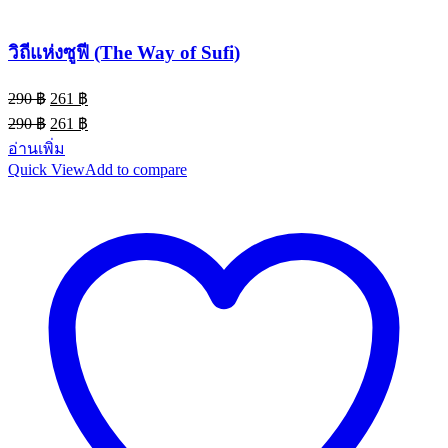
วิถีแห่งซูฟี (The Way of Sufi)
Original
Current
290
฿
261
฿
price
price
Original
Current
290
฿
261
฿
was:
is:
price
price
อ่านเพิ่ม
290 ฿.
261 ฿.
was:
is:
Quick View
Add to compare
290 ฿.
261 ฿.