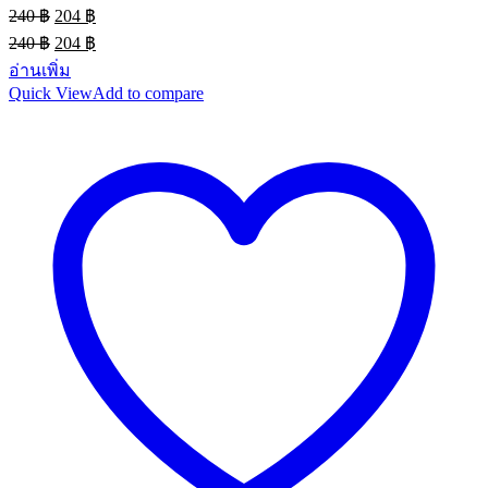
Original
Current
240
฿
204
฿
price
price
Original
Current
240
฿
204
฿
was:
is:
price
price
อ่านเพิ่ม
240 ฿.
204 ฿.
was:
is:
Quick View
Add to compare
240 ฿.
204 ฿.