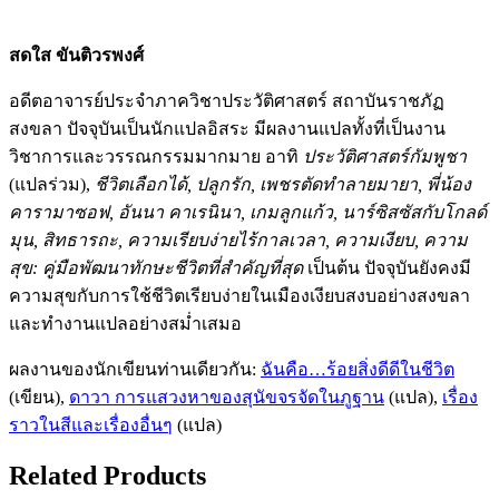
สดใส ขันติวรพงศ์
อดีตอาจารย์ประจำภาควิชาประวัติศาสตร์ สถาบันราชภัฏ
สงขลา ปัจจุบันเป็นนักแปลอิสระ มีผลงานแปลทั้งที่เป็นงาน
วิชาการและวรรณกรรมมากมาย อาทิ
ประวัติศาสตร์กัมพูชา
(แปลร่วม),
ชีวิตเลือกได้, ปลูกรัก, เพชรตัดทำลายมายา, พี่น้อง
คารามาซอฟ, อันนา คาเรนินา, เกมลูกแก้ว, นาร์ซิสซัสกับโกลด์
มุน, สิทธารถะ, ความเรียบง่ายไร้กาลเวลา, ความเงียบ, ความ
สุข: คู่มือพัฒนาทักษะชีวิตที่สำคัญที่สุด
เป็นต้น ปัจจุบันยังคงมี
ความสุขกับการใช้ชีวิตเรียบง่ายในเมืองเงียบสงบอย่างสงขลา
และทำงานแปลอย่างสม่ำเสมอ
ผลงานของนักเขียนท่านเดียวกัน:
ฉันคือ…ร้อยสิ่งดีดีในชีวิต
(เขียน),
ดาวา การแสวงหาของสุนัขจรจัดในภูฐาน
(แปล),
เรื่อง
ราวในสีและเรื่องอื่นๆ
(แปล)
Related Products