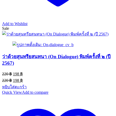
Add to Wishlist
Sale
ว่าด้วยสุนทรียสนทนา (On Dialogue) พิมพ์ครั้งที่ ๒ (ปี
2567)
Original
Current
220
฿
198
฿
price
price
Original
Current
220
฿
198
฿
was:
is:
price
price
หยิบใส่ตะกร้า
220 ฿.
198 ฿.
was:
is:
Quick View
Add to compare
220 ฿.
198 ฿.