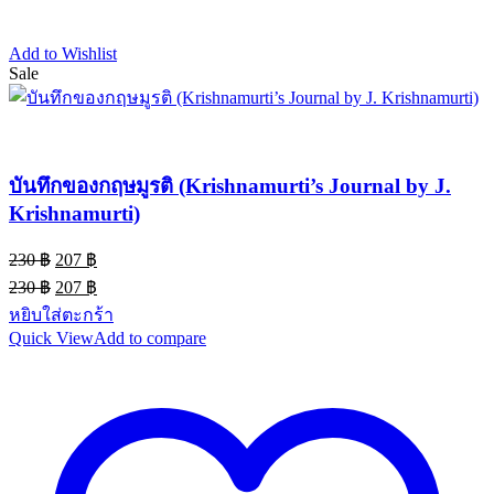
Add to Wishlist
Sale
บันทึกของกฤษมูรติ (Krishnamurti’s Journal by J.
Krishnamurti)
Original
Current
230
฿
207
฿
price
price
Original
Current
230
฿
207
฿
was:
is:
price
price
หยิบใส่ตะกร้า
230 ฿.
207 ฿.
was:
is:
Quick View
Add to compare
230 ฿.
207 ฿.