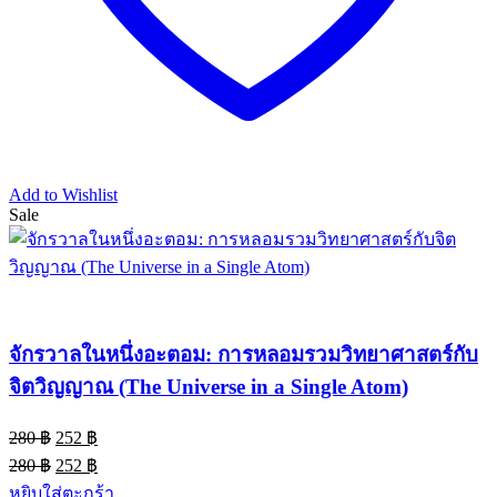
Add to Wishlist
Sale
จักรวาลในหนึ่งอะตอม: การหลอมรวมวิทยาศาสตร์กับ
จิตวิญญาณ (The Universe in a Single Atom)
Original
Current
280
฿
252
฿
price
price
Original
Current
280
฿
252
฿
was:
is:
price
price
หยิบใส่ตะกร้า
280 ฿.
252 ฿.