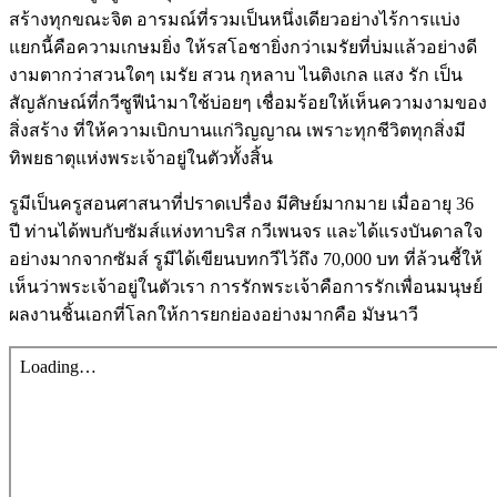
สร้างทุกขณะจิต อารมณ์ที่รวมเป็นหนึ่งเดียวอย่างไร้การแบ่ง
แยกนี้คือความเกษมยิ่ง ให้รสโอชายิ่งกว่าเมรัยที่บ่มแล้วอย่างดี
งามตากว่าสวนใดๆ เมรัย สวน กุหลาบ ไนติงเกล แสง รัก เป็น
สัญลักษณ์ที่กวีซูฟีนำมาใช้บ่อยๆ เชื่อมร้อยให้เห็นความงามของ
สิ่งสร้าง ที่ให้ความเบิกบานแก่วิญญาณ เพราะทุกชีวิตทุกสิ่งมี
ทิพยธาตุแห่งพระเจ้าอยู่ในตัวทั้งสิ้น
รูมีเป็นครูสอนศาสนาที่ปราดเปรื่อง มีศิษย์มากมาย เมื่ออายุ 36
ปี ท่านได้พบกับซัมส์แห่งทาบริส กวีเพนจร และได้แรงบันดาลใจ
อย่างมากจากซัมส์ รูมีได้เขียนบทกวีไว้ถึง 70,000 บท ที่ล้วนชี้ให้
เห็นว่าพระเจ้าอยู่ในตัวเรา การรักพระเจ้าคือการรักเพื่อนมนุษย์
ผลงานชิ้นเอกที่โลกให้การยกย่องอย่างมากคือ มัษนาวี