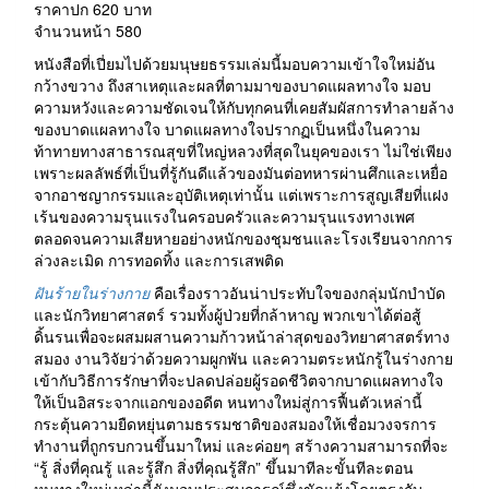
ราคาปก 620 บาท
จำนวนหน้า 580
หนังสือที่เปี่ยมไปด้วยมนุษยธรรมเล่มนี้มอบความเข้าใจใหม่อัน
กว้างขวาง ถึงสาเหตุและผลที่ตามมาของบาดแผลทางใจ มอบ
ความหวังและความชัดเจนให้กับทุกคนที่เคยสัมผัสการทำลายล้าง
ของบาดแผลทางใจ บาดแผลทางใจปรากฏเป็นหนึ่งในความ
ท้าทายทางสาธารณสุขที่ใหญ่หลวงที่สุดในยุคของเรา ไม่ใช่เพียง
เพราะผลลัพธ์ที่เป็นที่รู้กันดีแล้วของมันต่อทหารผ่านศึกและเหยื่อ
จากอาชญากรรมและอุบัติเหตุเท่านั้น แต่เพราะการสูญเสียที่แฝง
เร้นของความรุนแรงในครอบครัวและความรุนแรงทางเพศ
ตลอดจนความเสียหายอย่างหนักของชุมชนและโรงเรียนจากการ
ล่วงละเมิด การทอดทิ้ง และการเสพติด
ฝันร้ายในร่างกาย
คือเรื่องราวอันน่าประทับใจของกลุ่มนักบำบัด
และนักวิทยาศาสตร์ รวมทั้งผู้ป่วยที่กล้าหาญ พวกเขาได้ต่อสู้
ดิ้นรนเพื่อจะผสมผสานความก้าวหน้าล่าสุดของวิทยาศาสตร์ทาง
สมอง งานวิจัยว่าด้วยความผูกพัน และความตระหนักรู้ในร่างกาย
เข้ากับวิธีการรักษาที่จะปลดปล่อยผู้รอดชีวิตจากบาดแผลทางใจ
ให้เป็นอิสระจากแอกของอดีต หนทางใหม่สู่การฟื้นตัวเหล่านี้
กระตุ้นความยืดหยุ่นตามธรรมชาติของสมองให้เชื่อมวงจรการ
ทำงานที่ถูกรบกวนขึ้นมาใหม่ และค่อยๆ สร้างความสามารถที่จะ
“รู้ สิ่งที่คุณรู้ และรู้สึก สิ่งที่คุณรู้สึก” ขึ้นมาทีละขั้นทีละตอน