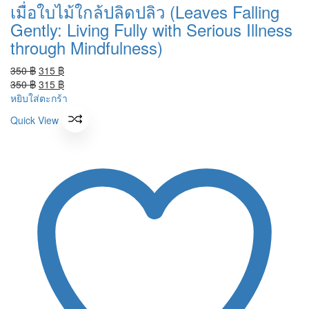
เมื่อใบไม้ใกล้ปลิดปลิว (Leaves Falling
Gently: Living Fully with Serious Illness
through Mindfulness)
Original
Current
350
฿
315
฿
price
Original
price
Current
350
฿
315
฿
was:
price
is:
price
หยิบใส่ตะกร้า
350 ฿.
was:
315 ฿.
is:
Quick View
350 ฿.
315 ฿.