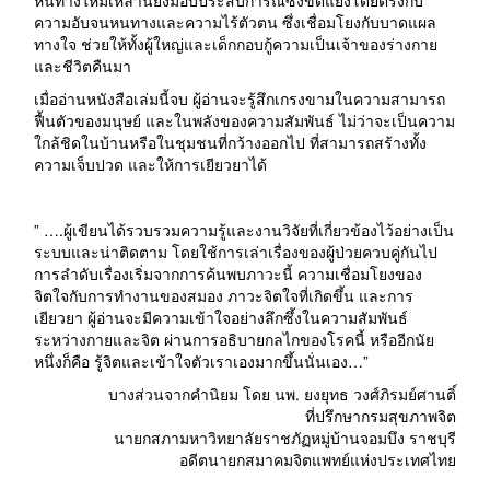
หนทางใหม่เหล่านี้ยังมอบประสบการณ์ซึ่งขัดแย้งโดยตรงกับ
ความอับจนหนทางและความไร้ตัวตน ซึ่งเชื่อมโยงกับบาดแผล
ทางใจ ช่วยให้ทั้งผู้ใหญ่และเด็กกอบกู้ความเป็นเจ้าของร่างกาย
และชีวิตคืนมา
เมื่ออ่านหนังสือเล่มนี้จบ ผู้อ่านจะรู้สึกเกรงขามในความสามารถ
ฟื้นตัวของมนุษย์ และในพลังของความสัมพันธ์ ไม่ว่าจะเป็นความ
ใกล้ชิดในบ้านหรือในชุมชนที่กว้างออกไป ที่สามารถสร้างทั้ง
ความเจ็บปวด และให้การเยียวยาได้
” ….
ผู้เขียนได้รวบรวมความรู้และงานวิจัยที่เกี่ยวข้องไว้อย่างเป็น
ระบบและ
น่าติดตาม โดยใช้การเล่าเรื่องของผู้ป่วยควบคู่กันไป
การลำดับเรื่องเริ่มจากการค้นพบ
ภาวะนี้ ความเชื่อมโยงของ
จิตใจกับการทำงานของสมอง ภาวะจิตใจที่เกิดขึ้น และ
การ
เยียวยา ผู้อ่านจะมีความเข้าใจอย่างลึกซึ้งในความสัมพันธ์
ระหว่างกายและจิต
ผ่านการอธิบายกลไกของโรคนี้ หรืออีกนัย
หนึ่งก็คือ รู้จิตและเข้าใจตัวเราเองมากขึ้น
นั่นเอง…”
บางส่วนจากคำนิยม โดย นพ. ยงยุทธ วงศ์ภิรมย์ศานติ์
ที่ปรึกษากรมสุขภาพจิต
นายกสภามหาวิทยาลัยราชภัฏหมู่บ้านจอมบึง ราชบุรี
อดีตนายกสมาคมจิตแพทย์แห่งประเทศไทย