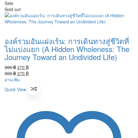
Sale
Sold out
องค์รวมอันแฝงเร้น: การเดินทางสู่ชีวิตที่
ไม่แบ่งแยก (A Hidden Wholeness: The
Journey Toward an Undivided Life)
Original
Current
300
฿
270
฿
price
Original
price
Current
300
฿
270
฿
was:
price
is:
price
อ่านเพิ่ม
300 ฿.
was:
270 ฿.
is:
Quick View
300 ฿.
270 ฿.