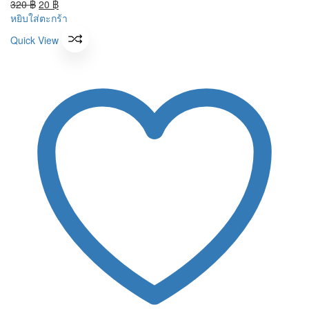
price
Original
price
Current
320
฿
20
฿
was:
price
is:
price
หยิบใส่ตะกร้า
320 ฿.
was:
20 ฿.
is:
Quick View
320 ฿.
20 ฿.