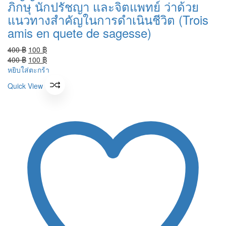
ภิกษุ นักปรัชญา และจิตแพทย์ ว่าด้วย
แนวทางสำคัญในการดำเนินชีวิต (Trois
amis en quete de sagesse)
Original
Current
400
฿
100
฿
price
Original
price
Current
400
฿
100
฿
was:
price
is:
price
หยิบใส่ตะกร้า
400 ฿.
was:
100 ฿.
is:
Quick View
400 ฿.
100 ฿.