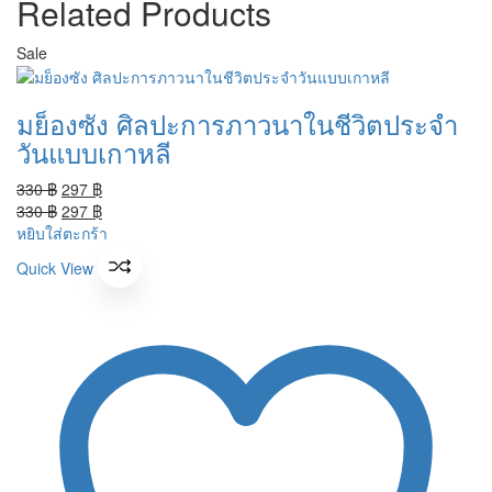
Related Products
Sale
มย็องซัง ศิลปะการภาวนาในชีวิตประจำ
วันแบบเกาหลี
Original
Current
330
฿
297
฿
price
Original
price
Current
330
฿
297
฿
was:
price
is:
price
หยิบใส่ตะกร้า
330 ฿.
was:
297 ฿.
is:
Quick View
330 ฿.
297 ฿.