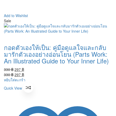
Add to Wishlist
Sale
กอดตัวเองให้เป็น: คู่มือดูแลใจและกลับ
มารักตัวเองอย่างอ่อนโยน (Parts Work:
An Illustrated Guide to Your Inner Life)
Original
Current
330
฿
297
฿
price
Original
price
Current
330
฿
297
฿
was:
price
is:
price
หยิบใส่ตะกร้า
330 ฿.
was:
297 ฿.
is:
Quick View
330 ฿.
297 ฿.